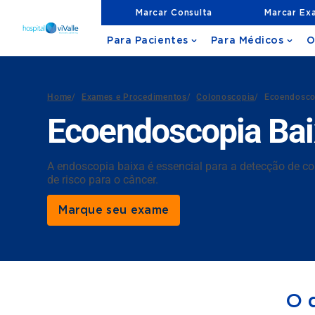
Marcar Consulta
Marcar Ex
Para Pacientes
Para Médicos
O
Home
/
Exames e Procedimentos
/
Colonoscopia
/
Ecoendosco
Ecoendoscopia Bai
A endoscopia baixa é essencial para a detecção de co
de risco para o câncer.
Marque seu exame
O 