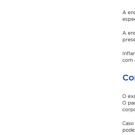
A end
espec
A end
prese
Infla
com a
Co
O exa
O pac
corpo
Caso 
pode 