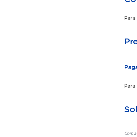
Para 
Pr
Paga
Para
So
Com at