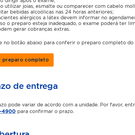
o dirigir após o exame;
o utilizar joias, esmalte ou comparecer com cabelo mol
itar bebidas alcoólicas nas 24 horas anteriores;
cientes alérgicos a látex devem informar no agendame
so o preparo esteja inadequado, o exame poderá ter lim
dem gerar cobranças extras.
ue no botão abaixo para conferir o preparo completo d
r preparo completo
azo de entrega
zo pode variar de acordo com a unidade. Por favor, en
-4900
para confirmar o prazo.
bertura