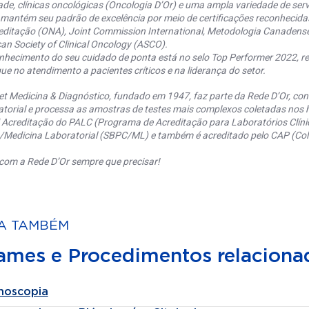
ade, clínicas oncológicas (Oncologia D’Or) e uma ampla variedade de serv
 mantém seu padrão de excelência por meio de certificações reconhecida
editação (ONA), Joint Commission International, Metodologia Canaden
an Society of Clinical Oncology (ASCO).
nhecimento do seu cuidado de ponta está no selo Top Performer 2022, re
ue no atendimento a pacientes críticos e na liderança do setor.
et Medicina & Diagnóstico, fundado em 1947, faz parte da Rede D’Or, co
torial e processa as amostras de testes mais complexos coletadas nos h
 Acreditação do PALC (Programa de Acreditação para Laboratórios Clínic
a/Medicina Laboratorial (SBPC/ML) e também é acreditado pelo CAP (Coll
com a Rede D’Or sempre que precisar!
A TAMBÉM
ames e Procedimentos relaciona
noscopia