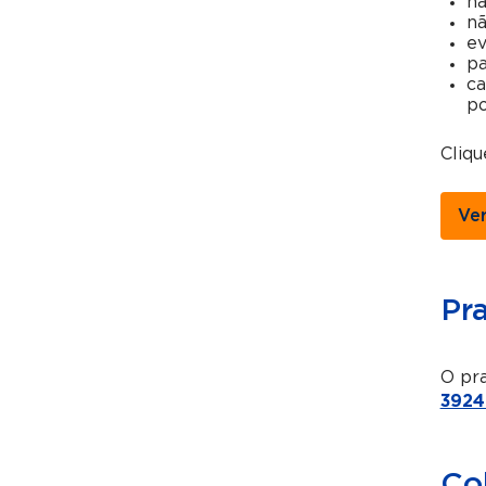
nã
nã
ev
pa
ca
po
Cliq
Ve
Pr
O pra
3924
Co