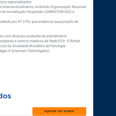
iços especializados.
s internacionalmente, incluindo Organização Nacional
se de Acreditação Hospitalar (QMENTUM IQG) e
cebido por 87 UTIs, que evidencia sua posição de
nta com diversas unidades de atendimento
ospitais e centros médicos da Rede D’Or. O Richet
os) da Sociedade Brasileira de Patologia
ege of American Pathologists).
dos
Agende um exame