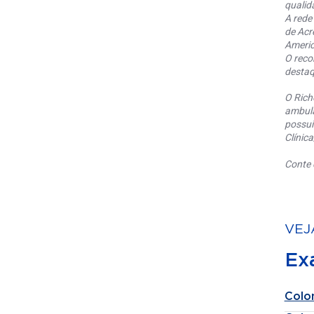
qualid
A rede
de Acr
Americ
O reco
destaq
O Rich
ambula
possui
Clínic
Conte 
VEJ
Ex
Colo