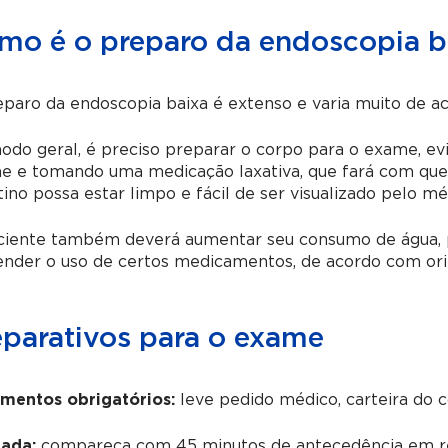
mo é o preparo da endoscopia b
paro da endoscopia baixa é extenso e varia muito de a
do geral, é preciso preparar o corpo para o exame, evi
e e tomando uma medicação laxativa, que fará com que 
tino possa estar limpo e fácil de ser visualizado pelo m
iente também deverá aumentar seu consumo de água, pa
ender o uso de certos medicamentos, de acordo com ori
eparativos para o exame
mentos obrigatórios:
leve pedido médico, carteira do 
ada:
compareça com 45 minutos de antecedência em re