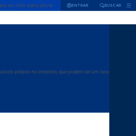
que ao lado para ativar
ENTRAR
BUSCAR
síveis pólipos no intestino, que podem ser um fator