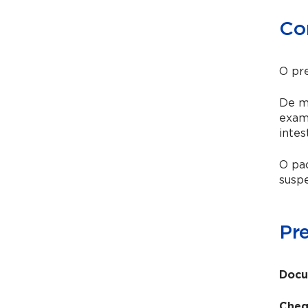
Co
O pre
De mo
exam
intes
O pac
susp
Pr
Docu
Cheg