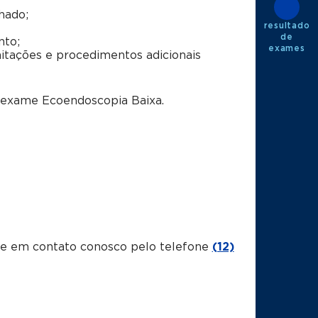
hado;
resultado
de
nto;
exames
itações e procedimentos adicionais
o exame Ecoendoscopia Baixa.
tre em contato conosco pelo telefone
(12)