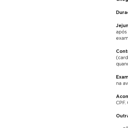
Dura
Jeju
após 
exam
Cont
(card
quan
Exam
na av
Acom
CPF.
Outr