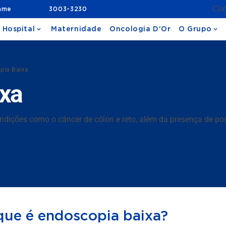
Cli
ame
3003-3230
 Hospital
Maternidade
Oncologia D'Or
O Grupo
pia Baixa
xa
ndições como o câncer de cólon e reto, além da presença de pos
que é endoscopia baixa?