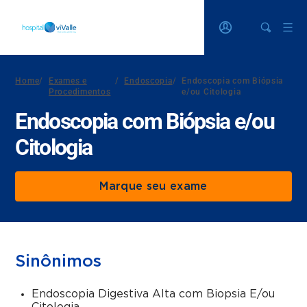
Home
/
Exames e
/
Endoscopia
/
Endoscopia com Biópsia
Procedimentos
e/ou Citologia
Endoscopia com Biópsia e/ou
Citologia
Marque seu exame
Sinônimos
Endoscopia Digestiva Alta com Biopsia E/ou