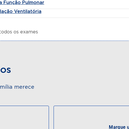
a Função Pulmonar
ação Ventilatória
 todos os exames
dos
mília merece
Marque u