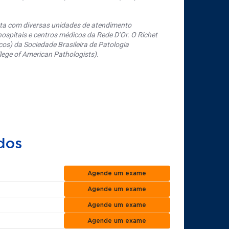
nta com diversas unidades de atendimento
ospitais e centros médicos da Rede D’Or. O Richet
os) da Sociedade Brasileira de Patologia
ege of American Pathologists).
dos
Agende um exame
Agende um exame
Agende um exame
Agende um exame