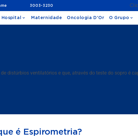
Cli
ame
3003-3230
 Hospital
Maternidade
Oncologia D'Or
O Grupo
de distúrbios ventilatórios e que, através do teste do sopro é
que é Espirometria?