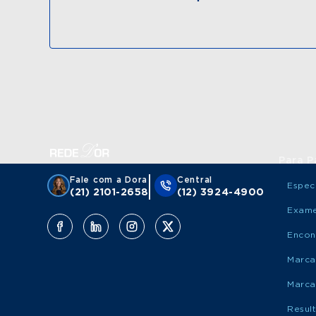
Para P
Fale com a Dora
Central
Espec
(21) 2101-2658
(12) 3924-4900
Exame
Encon
Marca
Marca
Resul