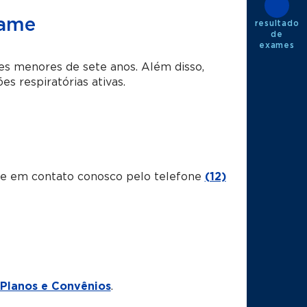
xame
resultado
de
exames
es menores de sete anos. Além disso,
 respiratórias ativas.
tre em contato conosco pelo telefone
(12)
Planos e Convênios
.