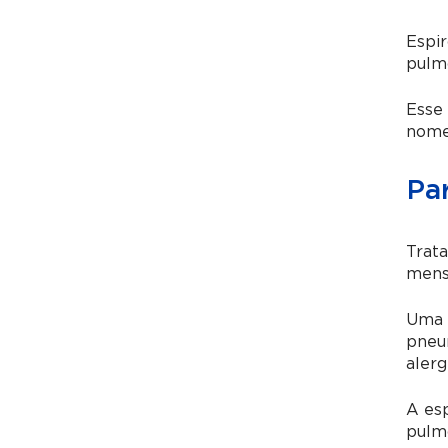
Espir
pulmõ
Esse
nome
Pa
Trata
mensu
Uma v
pneu
alerg
A esp
pulmo