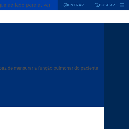
que ao lado para ativar
ENTRAR
BUSCAR
 capaz de mensurar a função pulmonar do paciente –