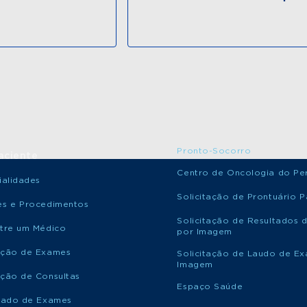
Pronto-Socorro
aciente
Centro de Oncologia do Per
ialidades
Solicitação de Prontuário P
s e Procedimentos
Solicitação de Resultados 
tre um Médico
por Imagem
ção de Exames
Solicitação de Laudo de E
Imagem
ção de Consultas
Espaço Saúde
tado de Exames