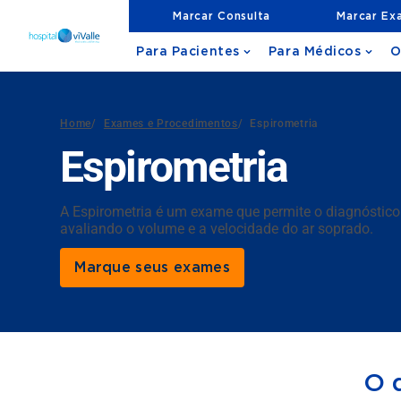
Marcar Consulta
Marcar Ex
Para Pacientes
Para Médicos
O
Home
/
Exames e Procedimentos
/
Espirometria
Espirometria
A Espirometria é um exame que permite o diagnóstico 
avaliando o volume e a velocidade do ar soprado.
Marque seus exames
O 