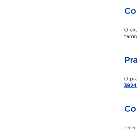
Co
O exa
també
Pr
O pra
3924
Co
Para 