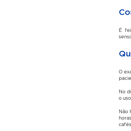
Co
É fei
sens
Qu
O exa
pacie
No di
o uso
Não h
horas
cafés