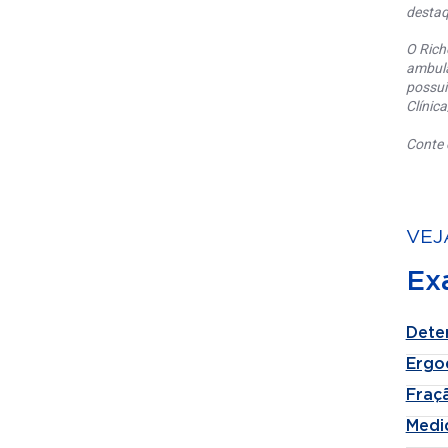
destaq
O Rich
ambula
possui
Clínic
Conte 
VEJ
Ex
Dete
Ergo
Fraçã
Medi