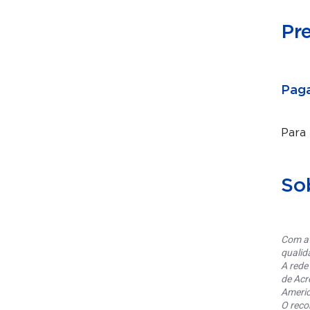
Pr
Paga
Para
So
Com at
qualid
A rede
de Acr
Americ
O reco