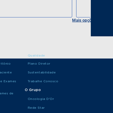
Mais opções
Qualidade
itônio
Plano Diretor
aciente
Sustentabilidade
de Exames
Trabalhe Conosco
O Grupo
xames de
Oncologia D'Or
Rede Star