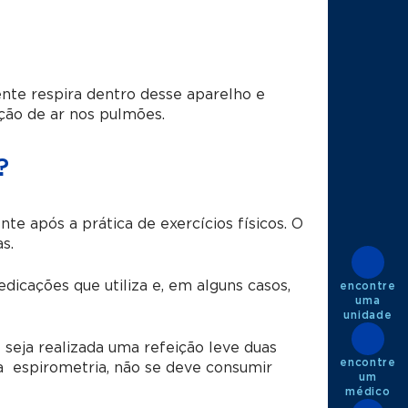
ente respira dentro desse aparelho e
ão de ar nos pulmões.
?
e após a prática de exercícios físicos. O
s.
icações que utiliza e, em alguns casos,
encontre
uma
unidade
eja realizada uma refeição leve duas
encontre
 à espirometria, não se deve consumir
um
médico