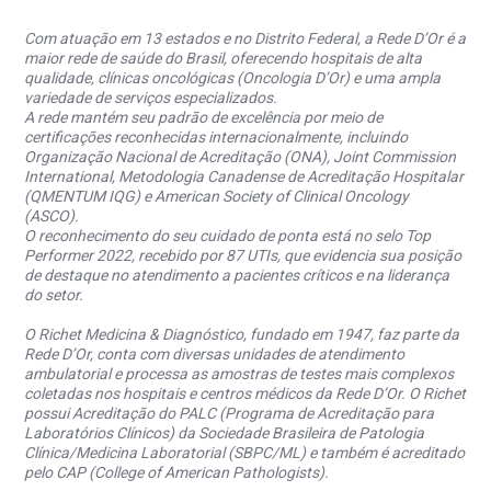
Com atuação em 13 estados e no Distrito Federal, a Rede D’Or é a
maior rede de saúde do Brasil, oferecendo hospitais de alta
qualidade, clínicas oncológicas (Oncologia D’Or) e uma ampla
variedade de serviços especializados.
A rede mantém seu padrão de excelência por meio de
certificações reconhecidas internacionalmente, incluindo
Organização Nacional de Acreditação (ONA), Joint Commission
International, Metodologia Canadense de Acreditação Hospitalar
(QMENTUM IQG) e American Society of Clinical Oncology
(ASCO).
O reconhecimento do seu cuidado de ponta está no selo Top
Performer 2022, recebido por 87 UTIs, que evidencia sua posição
de destaque no atendimento a pacientes críticos e na liderança
do setor.
O Richet Medicina & Diagnóstico, fundado em 1947, faz parte da
Rede D’Or, conta com diversas unidades de atendimento
ambulatorial e processa as amostras de testes mais complexos
coletadas nos hospitais e centros médicos da Rede D’Or. O Richet
possui Acreditação do PALC (Programa de Acreditação para
Laboratórios Clínicos) da Sociedade Brasileira de Patologia
Clínica/Medicina Laboratorial (SBPC/ML) e também é acreditado
pelo CAP (College of American Pathologists).