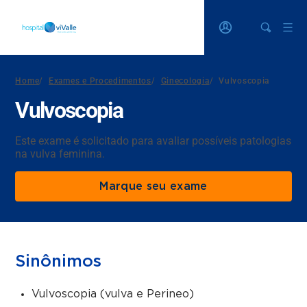
Home
/
Exames e Procedimentos
/
Ginecologia
/
Vulvoscopia
Vulvoscopia
Este exame é solicitado para avaliar possíveis patologias
na vulva feminina.
Marque seu exame
Sinônimos
Vulvoscopia (vulva e Perineo)