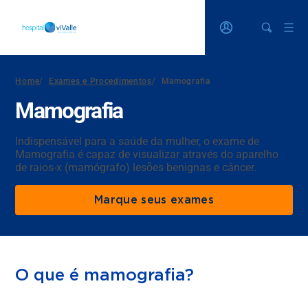
Home
/
Exames e Procedimentos
/
Mamografia
Mamografia
Indispensável para a saúde da mulher, o exame de
Mamografia é capaz de visualizar através do aparelho
de raios-x (mamógrafo) lesões benignas e câncer.
Marque seus exames
O que é mamografia?