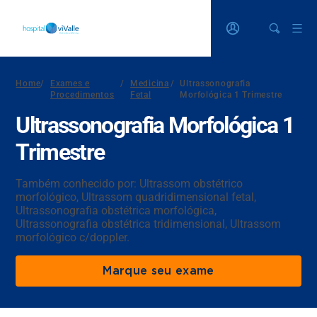
Home
/
Exames e
/
Medicina
/
Ultrassonografia
Procedimentos
Fetal
Morfológica 1 Trimestre
Ultrassonografia Morfológica 1
Trimestre
Também conhecido por: Ultrassom obstétrico
morfológico, Ultrassom quadridimensional fetal,
Ultrassonografia obstétrica morfológica,
Ultrassonografia obstétrica tridimensional, Ultrassom
morfológico c/doppler.
Marque seu exame