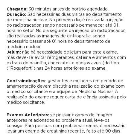
Chegada:
30 minutos antes do horário agendado.
Duração:
São necessárias duas visitas ao departamento
de medicina nuclear. No primeiro dia, é realizada a injeção
do radiotraçador, sendo necessário permanecer até 01
hora no setor. No dia seguinte da injeção do radiotraçador,
são realizadas as imagens de cintilografia, sendo
necessário passar até 01 hora no departamento de
medicina nuclear
Jejum:
não há necessidade de jejum para este exame,
mas deve-se evitar refrigerantes, cafeína e alimentos com
extrato de baunilha, chocolates e queijos azuis (do tipo
(“Roquefort”) nas 24 horas anteriores ao exame.
Contraindicações:
gestantes e mulheres em período de
amamentação devem discutir a realização do exame com
o médico solicitante e a equipe de Medicina Nuclear. A
realização do exame requer carta de ciência assinada pelo
médico solicitante.
Exames Anteriores:
se possuir exames de imagem
anteriores relacionados ao problema atual, leve-os
consigo. Para pessoas com problemas renais, é necessário
levar um exame de creatinina recente, feito até 90 dias