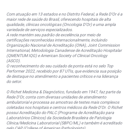
Com atuação em 13 estados e no Distrito Federal, a Rede D’Or é a
maior rede de saúde do Brasil, oferecendo hospitais de alta
qualidade, clínicas oncológicas (Oncologia D’Or) e uma ampla
variedade de serviços especializados.
A rede mantém seu padrão de excelência por meio de
certificações reconhecidas internacionalmente, incluindo
Organização Nacional de Acreditação (ONA), Joint Commission
International, Metodologia Canadense de Acreditação Hospitalar
(QMENTUM IQG) e American Society of Clinical Oncology
(ASCO).
O reconhecimento do seu cuidado de ponta está no selo Top
Performer 2022, recebido por 87 UTIs, que evidencia sua posição
de destaque no atendimento a pacientes críticos e na liderança
do setor.
O Richet Medicina & Diagnóstico, fundado em 1947, faz parte da
Rede D’Or, conta com diversas unidades de atendimento
ambulatorial e processa as amostras de testes mais complexos
coletadas nos hospitais e centros médicos da Rede D’Or. O Richet
possui Acreditação do PALC (Programa de Acreditação para
Laboratórios Clínicos) da Sociedade Brasileira de Patologia
Clínica/Medicina Laboratorial (SBPC/ML) e também é acreditado
pelo CAP (College of American Pathologists).