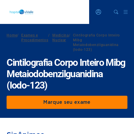
Home
/
Exames e
/
Medicina
/
Cintilografia Corpo Inteiro
Procedimentos
Nuclear
Mibg
Metaiodobenzilguanidina
(Iodo-123)
Cintilografia Corpo Inteiro Mibg
Metaiodobenzilguanidina
(Iodo-123)
Marque seu exame