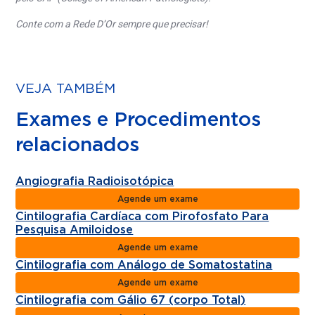
Conte com a Rede D’Or sempre que precisar!
VEJA TAMBÉM
Exames e Procedimentos
relacionados
Angiografia Radioisotópica
Agende um exame
Cintilografia Cardíaca com Pirofosfato Para
Pesquisa Amiloidose
Agende um exame
Cintilografia com Análogo de Somatostatina
Agende um exame
Cintilografia com Gálio 67 (corpo Total)