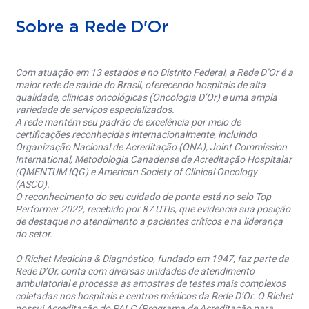
Sobre a Rede D'Or
Com atuação em 13 estados e no Distrito Federal, a Rede D’Or é a
maior rede de saúde do Brasil, oferecendo hospitais de alta
qualidade, clínicas oncológicas (Oncologia D’Or) e uma ampla
variedade de serviços especializados.
A rede mantém seu padrão de excelência por meio de
certificações reconhecidas internacionalmente, incluindo
Organização Nacional de Acreditação (ONA), Joint Commission
International, Metodologia Canadense de Acreditação Hospitalar
(QMENTUM IQG) e American Society of Clinical Oncology
(ASCO).
O reconhecimento do seu cuidado de ponta está no selo Top
Performer 2022, recebido por 87 UTIs, que evidencia sua posição
de destaque no atendimento a pacientes críticos e na liderança
do setor.
O Richet Medicina & Diagnóstico, fundado em 1947, faz parte da
Rede D’Or, conta com diversas unidades de atendimento
ambulatorial e processa as amostras de testes mais complexos
coletadas nos hospitais e centros médicos da Rede D’Or. O Richet
possui Acreditação do PALC (Programa de Acreditação para