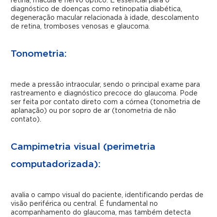
retina, mácula e nervo óptico. É essencial para o
diagnóstico de doenças como retinopatia diabética,
degeneração macular relacionada à idade, descolamento
de retina, tromboses venosas e glaucoma.
Tonometria:
mede a pressão intraocular, sendo o principal exame para
rastreamento e diagnóstico precoce do glaucoma. Pode
ser feita por contato direto com a córnea (tonometria de
aplanação) ou por sopro de ar (tonometria de não
contato).
Campimetria visual (perimetria
computadorizada):
avalia o campo visual do paciente, identificando perdas de
visão periférica ou central. É fundamental no
acompanhamento do glaucoma, mas também detecta