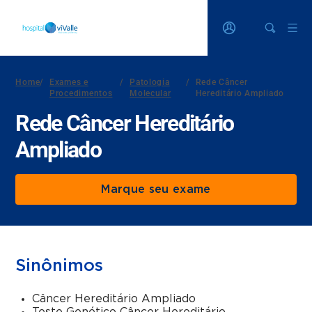
Home
/
Exames e
/
Patologia
/
Rede Câncer
Procedimentos
Molecular
Hereditário Ampliado
Rede Câncer Hereditário
Ampliado
Marque seu exame
Sinônimos
Câncer Hereditário Ampliado