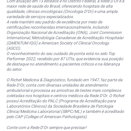
Com atuação em 13 estados e no Distrito Federal, a Rede D’Or é a
maior rede de saúde do Brasil, oferecendo hospitais de alta
qualidade, clínicas oncológicas (Oncologia D’Or) e uma ampla
variedade de serviços especializados.
A rede mantém seu padrão de excelência por meio de
certificações reconhecidas internacionalmente, incluindo
Organização Nacional de Acreditação (ONA), Joint Commission
International, Metodologia Canadense de Acreditação Hospitalar
(QMENTUM IQG) e American Society of Clinical Oncology
(ASCO).
O reconhecimento do seu cuidado de ponta está no selo Top
Performer 2022, recebido por 87 UTIs, que evidencia sua posição
de destaque no atendimento a pacientes críticos e na liderança
do setor.
O Richet Medicina & Diagnóstico, fundado em 1947, faz parte da
Rede D’Or, conta com diversas unidades de atendimento
ambulatorial e processa as amostras de testes mais complexos
coletadas nos hospitais e centros médicos da Rede D’Or. O Richet
possui Acreditação do PALC (Programa de Acreditação para
Laboratórios Clínicos) da Sociedade Brasileira de Patologia
Clínica/Medicina Laboratorial (SBPC/ML) e também é acreditado
pelo CAP (College of American Pathologists).
Conte com a Rede D’Or sempre que precisar!