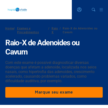
Home
/
Exames e
/
Raio
/
Raio-X de Adenoides ou
Procedimentos
X
Cavum
Raio-X de Adenoides ou
Cavum
Com este exame é possível diagnosticar diversas
doenças que afetam a adenoide, localizada nos seios
nasais, como hipertrofia das adenoides, crescimento
acelerado, causando problemas variados, como
dificuldade auditiva, por exemplo.
Marque seu exame