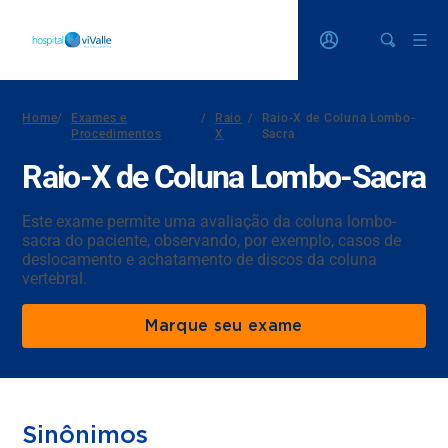
Home
/
Exames e
/
Raio
/
Raio-X de Coluna Lombo-
Procedimentos
X
Sacra
Raio-X de Coluna Lombo-Sacra
Este exame permite uma avaliação da coluna lombo-
sacra do paciente, observando, por exemplo, casos de
deslocamento e achatamento de discos da coluna
vertebral.
Marque seu exame
Sinônimos