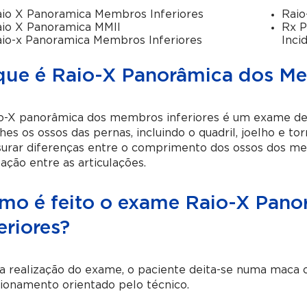
io X Panoramica Membros Inferiores
Raio
io X Panoramica MMII
Rx P
io-x Panoramica Membros Inferiores
Inci
que é Raio-X Panorâmica dos Me
io-X panorâmica dos membros inferiores é um exame de
hes os ossos das pernas, incluindo o quadril, joelho e t
urar diferenças entre o comprimento dos ossos dos mem
ação entre as articulações.
mo é feito o exame Raio-X Pan
eriores?
a realização do exame, o paciente deita-se numa maca o
ionamento orientado pelo técnico.