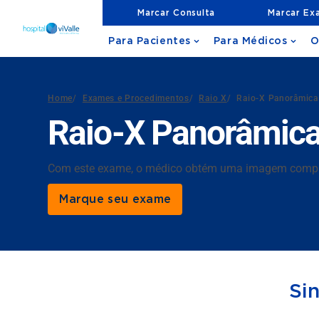
Marcar Consulta
Marcar Ex
Para Pacientes
Para Médicos
O
Home
/
Exames e Procedimentos
/
Raio X
/
Raio-X Panorâmica
Raio-X Panorâmica
Com este exame, o médico obtém uma imagem completa
Marque seu exame
Si