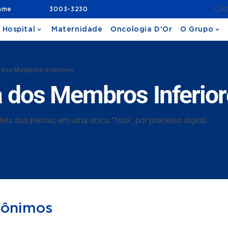
Cli
ame
3003-3230
 Hospital
Maternidade
Oncologia D'Or
O Grupo
 dos Membros Inferiores
 dos Membros Inferior
 das pernas, em uma única “foto”, por processo digital.
nônimos