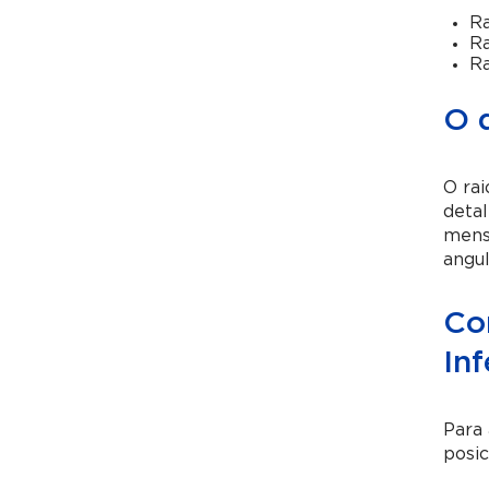
Ra
Ra
Ra
O 
O ra
detal
mens
angul
Co
Inf
Para 
posic