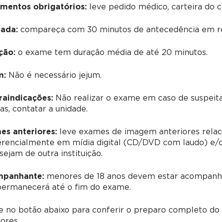
mentos obrigatórios:
leve pedido médico, carteira do 
ada:
compareça com 30 minutos de antecedência em re
ção:
o exame tem duração média de até 20 minutos.
m:
Não é necessário jejum.
raindicações:
Não realizar o exame em caso de suspeit
as, contatar a unidade.
es anteriores:
leve exames de imagem anteriores relac
erencialmente em mídia digital (CD/DVD com laudo) e/o
sejam de outra instituição.
panhante:
menores de 18 anos devem estar acompanha
permanecerá até o fim do exame.
ue no botão abaixo para conferir o preparo completo d
iores.