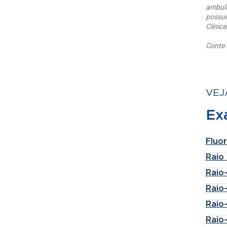
ambula
possui
Clínic
Conte 
VEJ
Ex
Fluo
Raio 
Raio-
Raio
Raio
Raio