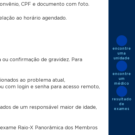
convênio, CPF e documento com foto.
lação ao horário agendado.
encontre
uma
unidade
a ou confirmação de gravidez.
Para
encontre
um
ionados ao problema atual,
médico
u com login e senha para acesso remoto,
resultado
de
dos de um responsável maior de idade,
exames
o exame
Raio-X Panorâmica dos Membros