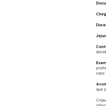
Docu
Cheg
Dura
Jeju
Cont
dúvid
Exam
pref
caso 
Acom
que 
Cliq
Infer