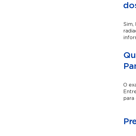
do
Sim, 
radi
infor
Qua
Pa
O exa
Entre
para 
Pr