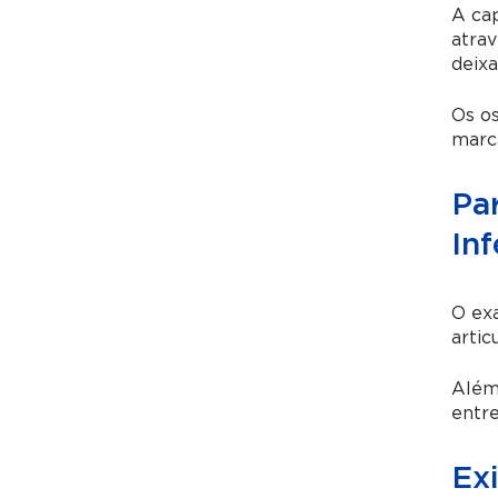
A cap
atrav
deixa
Os o
marca
Pa
Inf
O exa
artic
Além
entr
Ex