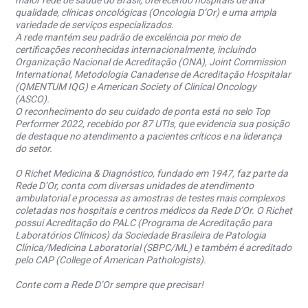
maior rede de saúde do Brasil, oferecendo hospitais de alta
qualidade, clínicas oncológicas (Oncologia D’Or) e uma ampla
variedade de serviços especializados.
A rede mantém seu padrão de excelência por meio de
certificações reconhecidas internacionalmente, incluindo
Organização Nacional de Acreditação (ONA), Joint Commission
International, Metodologia Canadense de Acreditação Hospitalar
(QMENTUM IQG) e American Society of Clinical Oncology
(ASCO).
O reconhecimento do seu cuidado de ponta está no selo Top
Performer 2022, recebido por 87 UTIs, que evidencia sua posição
de destaque no atendimento a pacientes críticos e na liderança
do setor.
O Richet Medicina & Diagnóstico, fundado em 1947, faz parte da
Rede D’Or, conta com diversas unidades de atendimento
ambulatorial e processa as amostras de testes mais complexos
coletadas nos hospitais e centros médicos da Rede D’Or. O Richet
possui Acreditação do PALC (Programa de Acreditação para
Laboratórios Clínicos) da Sociedade Brasileira de Patologia
Clínica/Medicina Laboratorial (SBPC/ML) e também é acreditado
pelo CAP (College of American Pathologists).
Conte com a Rede D’Or sempre que precisar!