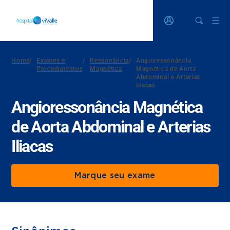
Home
/
Exames e
/
Ressonância
/
Angioressonância
Procedimentos
Magnética
Magnética de Aorta
Abdominal e Arterias
Iliacas
Angioressonância Magnética
de Aorta Abdominal e Arterias
Iliacas
Marque seu exame