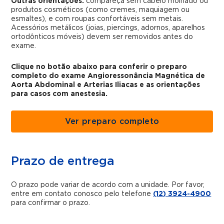
Outras orientações:
compareça sem cabelo molhado ou
produtos cosméticos (como cremes, maquiagem ou
esmaltes), e com roupas confortáveis sem metais.
Acessórios metálicos (joias, piercings, adornos, aparelhos
ortodônticos móveis) devem ser removidos antes do
exame.
Clique no botão abaixo para conferir o preparo
completo do exame Angioressonância Magnética de
Aorta Abdominal e Arterias Iliacas e as orientações
para casos com anestesia.
Ver preparo completo
Prazo de entrega
O prazo pode variar de acordo com a unidade. Por favor,
entre em contato conosco pelo telefone
(12) 3924-4900
para confirmar o prazo.