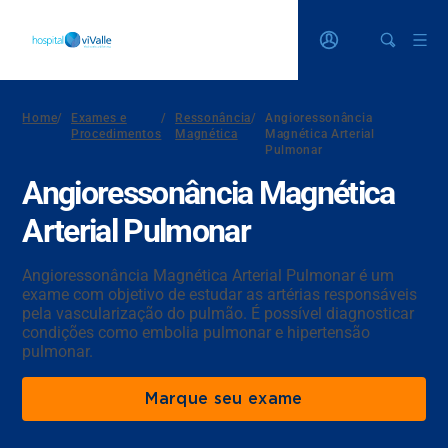
Home
/
Exames e
/
Ressonância
/
Angioressonância
Procedimentos
Magnética
Magnética Arterial
Pulmonar
Angioressonância Magnética
Arterial Pulmonar
Angioressonância Magnética Arterial Pulmonar é um
exame com objetivo de estudar as artérias responsáveis
pela vascularização do pulmão. É possível diagnosticar
condições como embolia pulmonar e hipertensão
pulmonar.
Marque seu exame