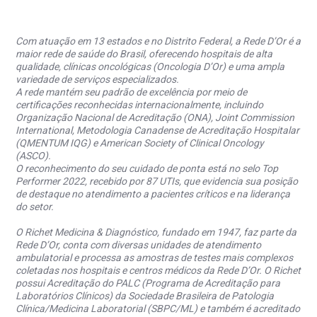
Com atuação em 13 estados e no Distrito Federal, a Rede D’Or é a
maior rede de saúde do Brasil, oferecendo hospitais de alta
qualidade, clínicas oncológicas (Oncologia D’Or) e uma ampla
variedade de serviços especializados.
A rede mantém seu padrão de excelência por meio de
certificações reconhecidas internacionalmente, incluindo
Organização Nacional de Acreditação (ONA), Joint Commission
International, Metodologia Canadense de Acreditação Hospitalar
(QMENTUM IQG) e American Society of Clinical Oncology
(ASCO).
O reconhecimento do seu cuidado de ponta está no selo Top
Performer 2022, recebido por 87 UTIs, que evidencia sua posição
de destaque no atendimento a pacientes críticos e na liderança
do setor.
O Richet Medicina & Diagnóstico, fundado em 1947, faz parte da
Rede D’Or, conta com diversas unidades de atendimento
ambulatorial e processa as amostras de testes mais complexos
coletadas nos hospitais e centros médicos da Rede D’Or. O Richet
possui Acreditação do PALC (Programa de Acreditação para
Laboratórios Clínicos) da Sociedade Brasileira de Patologia
Clínica/Medicina Laboratorial (SBPC/ML) e também é acreditado