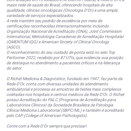
maior rede de saúde do Brasil, oferecendo hospitais de alta
qualidade, clínicas oncológicas (Oncologia D’Or) e uma ampla
variedade de serviços especializados.
A rede mantém seu padrão de excelência por meio de
certificações reconhecidas internacionalmente, incluindo
Organização Nacional de Acreditação (ONA), Joint Commission
International, Metodologia Canadense de Acreditação Hospitalar
(QMENTUM IQG) e American Society of Clinical Oncology
(ASCO).
O reconhecimento do seu cuidado de ponta está no selo Top
Performer 2022, recebido por 87 UTIs, que evidencia sua posição
de destaque no atendimento a pacientes críticos e na liderança
do setor.
O Richet Medicina & Diagnóstico, fundado em 1947, faz parte da
Rede D’Or, conta com diversas unidades de atendimento
ambulatorial e processa as amostras de testes mais complexos
coletadas nos hospitais e centros médicos da Rede D’Or. O Richet
possui Acreditação do PALC (Programa de Acreditação para
Laboratórios Clínicos) da Sociedade Brasileira de Patologia
Clínica/Medicina Laboratorial (SBPC/ML) e também é acreditado
pelo CAP (College of American Pathologists).
Conte com a Rede D’Or sempre que precisar!