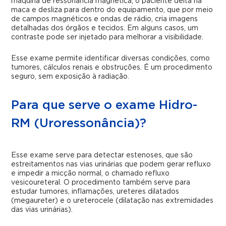
máquina de ressonância magnética; o paciente deita na
maca e desliza para dentro do equipamento, que por meio
de campos magnéticos e ondas de rádio, cria imagens
detalhadas dos órgãos e tecidos. Em alguns casos, um
contraste pode ser injetado para melhorar a visibilidade.
Esse exame permite identificar diversas condições, como
tumores, cálculos renais e obstruções. É um procedimento
seguro, sem exposição à radiação.
Para que serve o exame Hidro-
RM (Uroressonância)?
Esse exame serve para detectar estenoses, que são
estreitamentos nas vias urinárias que podem gerar refluxo
e impedir a micção normal, o chamado refluxo
vesicoureteral. O procedimento também serve para
estudar tumores, inflamações, ureteres dilatados
(megaureter) e o ureterocele (dilatação nas extremidades
das vias urinárias).