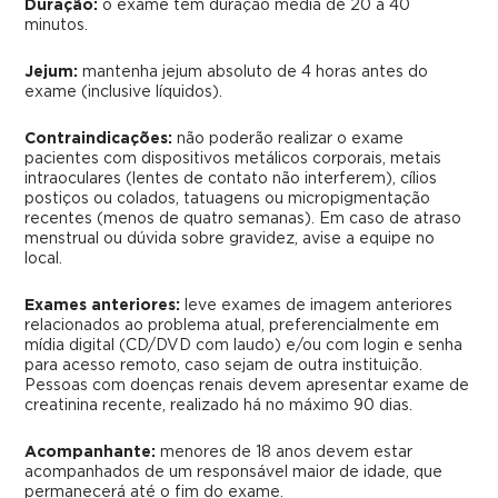
Duração:
o exame tem duração média de 20 a 40
minutos.
Jejum:
mantenha jejum absoluto de 4 horas antes do
exame (inclusive líquidos).
Contraindicações:
não poderão realizar o exame
pacientes com dispositivos metálicos corporais, metais
intraoculares (lentes de contato não interferem), cílios
postiços ou colados, tatuagens ou micropigmentação
recentes (menos de quatro semanas). Em caso de atraso
menstrual ou dúvida sobre gravidez, avise a equipe no
local.
Exames anteriores:
leve exames de imagem anteriores
relacionados ao problema atual, preferencialmente em
mídia digital (CD/DVD com laudo) e/ou com login e senha
para acesso remoto, caso sejam de outra instituição.
Pessoas com doenças renais devem apresentar exame de
creatinina recente, realizado há no máximo 90 dias.
Acompanhante:
menores de 18 anos devem estar
acompanhados de um responsável maior de idade, que
permanecerá até o fim do exame.