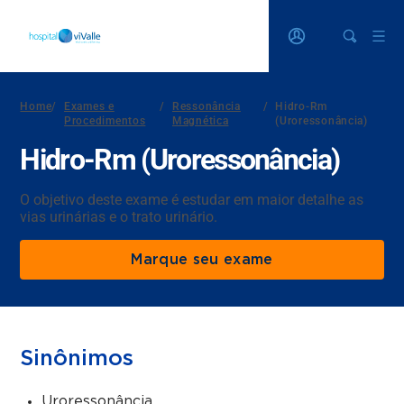
Home
/
Exames e
/
Ressonância
/
Hidro-Rm
Procedimentos
Magnética
(Uroressonância)
Hidro-Rm (Uroressonância)
O objetivo deste exame é estudar em maior detalhe as
vias urinárias e o trato urinário.
Marque seu exame
Sinônimos
Uroressonância