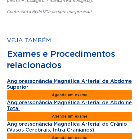
pelo CAP (College of American Pathologists).
Conte com a Rede D’Or sempre que precisar!
VEJA TAMBÉM
Exames e Procedimentos
relacionados
Angioressonância Magnética Arterial de Abdome
Superior
Agende um exame
Angioressonância Magnética Arterial de Abdome
Total
Agende um exame
Angioressonância Magnética Arterial de Crânio
(Vasos Cerebrais, Intra Cranianos)
Agende um exame