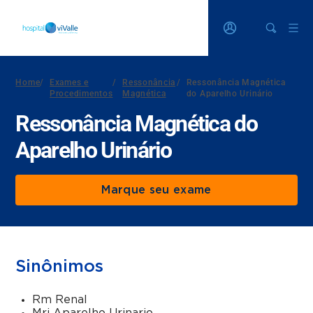
Home
/
Exames e
/
Ressonância
/
Ressonância Magnética
Procedimentos
Magnética
do Aparelho Urinário
Ressonância Magnética do
Aparelho Urinário
Marque seu exame
Sinônimos
Rm Renal