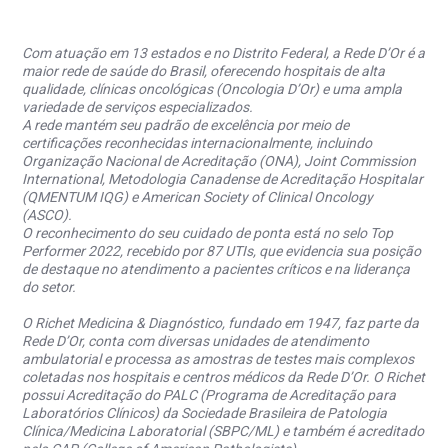
Com atuação em 13 estados e no Distrito Federal, a Rede D’Or é a
maior rede de saúde do Brasil, oferecendo hospitais de alta
qualidade, clínicas oncológicas (Oncologia D’Or) e uma ampla
variedade de serviços especializados.
A rede mantém seu padrão de excelência por meio de
certificações reconhecidas internacionalmente, incluindo
Organização Nacional de Acreditação (ONA), Joint Commission
International, Metodologia Canadense de Acreditação Hospitalar
(QMENTUM IQG) e American Society of Clinical Oncology
(ASCO).
O reconhecimento do seu cuidado de ponta está no selo Top
Performer 2022, recebido por 87 UTIs, que evidencia sua posição
de destaque no atendimento a pacientes críticos e na liderança
do setor.
O Richet Medicina & Diagnóstico, fundado em 1947, faz parte da
Rede D’Or, conta com diversas unidades de atendimento
ambulatorial e processa as amostras de testes mais complexos
coletadas nos hospitais e centros médicos da Rede D’Or. O Richet
possui Acreditação do PALC (Programa de Acreditação para
Laboratórios Clínicos) da Sociedade Brasileira de Patologia
Clínica/Medicina Laboratorial (SBPC/ML) e também é acreditado