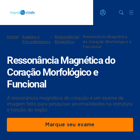
Home
/
Exames e
/
Ressonância
/
Ressonância Magnética
Procedimentos
Magnética
do Coração Morfológico e
Funcional
Ressonância Magnética do
Coração Morfológico e
Funcional
A ressonância magnética do coração é um exame de
imagem feito para pesquisar anormalidades na estrutura
e função do órgão.
Marque seu exame