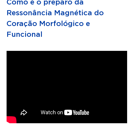
Como é o preparo da
Ressonância Magnética do
Coração Morfológico e
Funcional