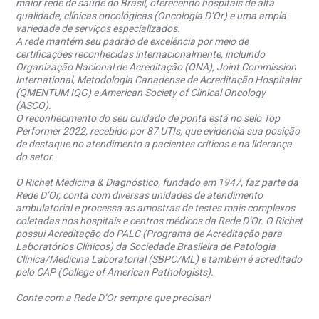
maior rede de saúde do Brasil, oferecendo hospitais de alta
qualidade, clínicas oncológicas (Oncologia D’Or) e uma ampla
variedade de serviços especializados.
A rede mantém seu padrão de excelência por meio de
certificações reconhecidas internacionalmente, incluindo
Organização Nacional de Acreditação (ONA), Joint Commission
International, Metodologia Canadense de Acreditação Hospitalar
(QMENTUM IQG) e American Society of Clinical Oncology
(ASCO).
O reconhecimento do seu cuidado de ponta está no selo Top
Performer 2022, recebido por 87 UTIs, que evidencia sua posição
de destaque no atendimento a pacientes críticos e na liderança
do setor.
O Richet Medicina & Diagnóstico, fundado em 1947, faz parte da
Rede D’Or, conta com diversas unidades de atendimento
ambulatorial e processa as amostras de testes mais complexos
coletadas nos hospitais e centros médicos da Rede D’Or. O Richet
possui Acreditação do PALC (Programa de Acreditação para
Laboratórios Clínicos) da Sociedade Brasileira de Patologia
Clínica/Medicina Laboratorial (SBPC/ML) e também é acreditado
pelo CAP (College of American Pathologists).
Conte com a Rede D’Or sempre que precisar!