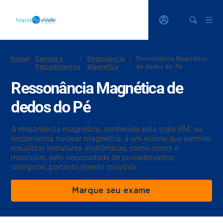
Home
/
Exames e
/
Ressonância
/
Ressonância Magnética
Procedimentos
Magnética
de dedos do Pé
Ressonância Magnética de
dedos do Pé
A ressonância magnética, conhecida pela sigla RM, ou
ressonância nuclear magnética, é um exame que permite
visualizar estruturas anatômicas, como ossos e
músculos, sem necessidade de procedimentos
cirúrgicos, portanto menos invasiva.
Marque seu exame