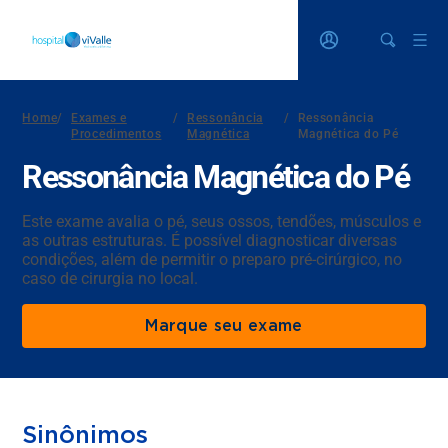
Home
/
Exames e
/
Ressonância
/
Ressonância
Procedimentos
Magnética
Magnética do Pé
Ressonância Magnética do Pé
Este exame avalia o pé, seus ossos, tendões, músculos e
as outras estruturas. É possível diagnosticar diversas
condições, além de permitir o preparo pré-cirúrgico, no
caso de cirurgia no local.
Marque seu exame
Sinônimos