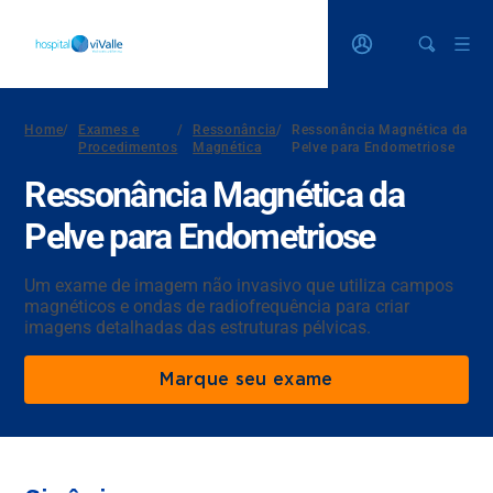
Home
/
Exames e
/
Ressonância
/
Ressonância Magnética da
Procedimentos
Magnética
Pelve para Endometriose
Ressonância Magnética da
Pelve para Endometriose
Um exame de imagem não invasivo que utiliza campos
magnéticos e ondas de radiofrequência para criar
imagens detalhadas das estruturas pélvicas.
Marque seu exame