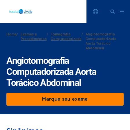
Home
/
Exames e
/
Tomografia
/
Angiotomografia
Procedimentos
Computadorizada
Computadorizada
Aorta Torácico
Abdominal
Angiotomografia
Computadorizada Aorta
Torácico Abdominal
Marque seu exame