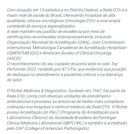
Com atuação em 13 estados e no Distrito Federal, a Rede D’Or é a
maior rede de saúde do Brasil, oferecendo hospitais de alta
qualidade, clínicas oncológicas (Oncologia D’Or) e uma ampla
variedade de serviços especializados.
A rede mantém seu padrão de excelência por meio de
certificações reconhecidas internacionalmente, incluindo
Organização Nacional de Acreditação (ONA), Joint Commission
International, Metodologia Canadense de Acreditação Hospitalar
(QMENTUM IQG) e American Society of Clinical Oncology
(ASCO).
O reconhecimento do seu cuidado de ponta está no selo Top
Performer 2022, recebido por 87 UTIs, que evidencia sua posição
de destaque no atendimento a pacientes críticos e na liderança
do setor.
O Richet Medicina & Diagnóstico, fundado em 1947, faz parte da
Rede D’Or, conta com diversas unidades de atendimento
ambulatorial e processa as amostras de testes mais complexos
coletadas nos hospitais e centros médicos da Rede D’Or. O Richet
possui Acreditação do PALC (Programa de Acreditação para
Laboratórios Clínicos) da Sociedade Brasileira de Patologia
Clínica/Medicina Laboratorial (SBPC/ML) e também é acreditado
pelo CAP (College of American Pathologists).