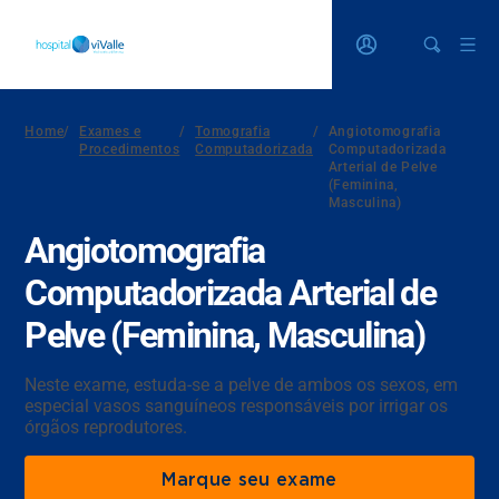
Home
/
Exames e
/
Tomografia
/
Angiotomografia
Procedimentos
Computadorizada
Computadorizada
Arterial de Pelve
(Feminina,
Masculina)
Angiotomografia
Computadorizada Arterial de
Pelve (Feminina, Masculina)
Neste exame, estuda-se a pelve de ambos os sexos, em
especial vasos sanguíneos responsáveis por irrigar os
órgãos reprodutores.
Marque seu exame