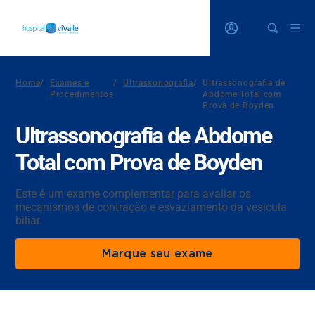
Home
/
Exames e
/
Ultrassonografia
/
Ultrassonografia de
Procedimentos
Abdome Total com
Prova de Boyden
Ultrassonografia de Abdome
Total com Prova de Boyden
Este é um exame complementar para avaliar os
mecanismos de contração e esvaziamento da vesícula
biliar.
Marque seu exame