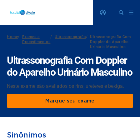
Home
/
Exames e
/
Ultrassonografia
/
Ultrassonografia Com
Procedimentos
Doppler do Aparelho
Urinário Masculino
Ultrassonografia Com Doppler
do Aparelho Urinário Masculino
Neste exame são avaliados os rins, ureteres e bexiga.
Marque seu exame
Sinônimos