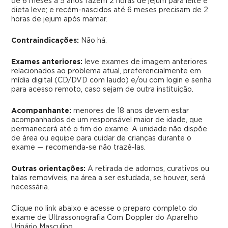
de 6 meses a 5 anos fazem 2 horas de jejum para leite e
dieta leve; e recém-nascidos até 6 meses precisam de 2
horas de jejum após mamar.
Contraindicações:
Não há.
Exames anteriores:
leve exames de imagem anteriores
relacionados ao problema atual, preferencialmente em
mídia digital (CD/DVD com laudo) e/ou com login e senha
para acesso remoto, caso sejam de outra instituição.
Acompanhante:
menores de 18 anos devem estar
acompanhados de um responsável maior de idade, que
permanecerá até o fim do exame. A unidade não dispõe
de área ou equipe para cuidar de crianças durante o
exame — recomenda-se não trazê-las.
Outras orientações:
A retirada de adornos, curativos ou
talas removíveis, na área a ser estudada, se houver, será
necessária.
Clique no link abaixo e acesse o preparo completo do
exame de
Ultrassonografia Com Doppler do Aparelho
Urinário Masculino.