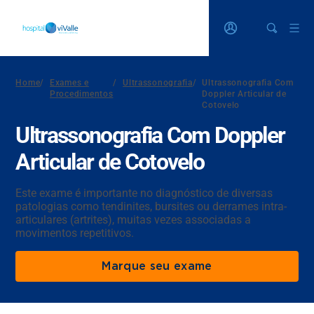
Home
/
Exames e
/
Ultrassonografia
/
Ultrassonografia Com
Procedimentos
Doppler Articular de
Cotovelo
Ultrassonografia Com Doppler
Articular de Cotovelo
Este exame é importante no diagnóstico de diversas
patologias como tendinites, bursites ou derrames intra-
articulares (artrites), muitas vezes associadas a
movimentos repetitivos.
Marque seu exame