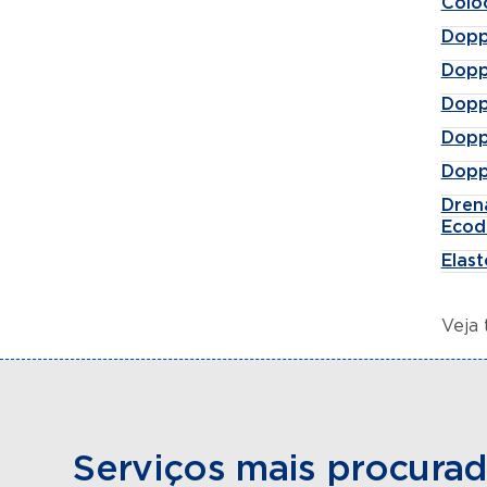
Colo
Dopp
Dopp
Dopp
Dopp
Dopp
Dren
Ecod
Elas
Veja
Serviços mais procura