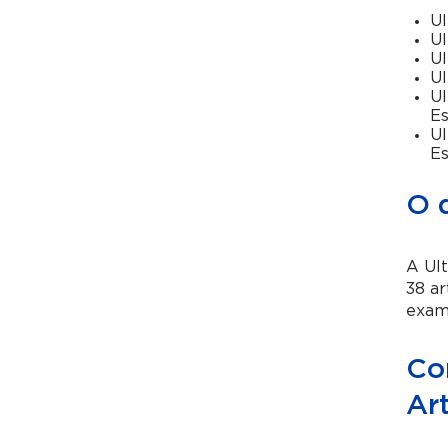
Ul
Ul
Ul
Ul
Ul
E
Ul
E
O 
A Ult
38 ar
exame
Co
Ar