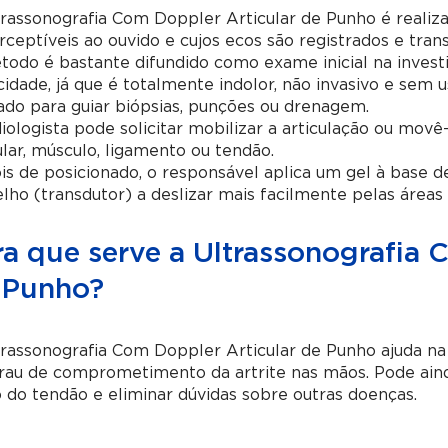
rassonografia Com Doppler Articular de Punho é realiza
ceptíveis ao ouvido e cujos ecos são registrados e tra
odo é bastante difundido como exame inicial na invest
cidade, já que é totalmente indolor, não invasivo e sem
zado para guiar biópsias, punções ou drenagem.
iologista pode solicitar mobilizar a articulação ou movê
ular, músculo, ligamento ou tendão.
s de posicionado, o responsável aplica um gel à base d
lho (transdutor) a deslizar mais facilmente pelas áreas
ra que serve a Ultrassonografia 
 Punho?
rassonografia Com Doppler Articular de Punho ajuda na 
rau de comprometimento da artrite nas mãos. Pode aind
 do tendão e eliminar dúvidas sobre outras doenças.