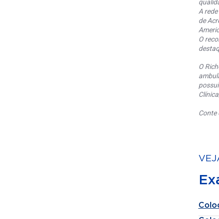
qualid
A rede
de Acr
Americ
O reco
destaq
O Rich
ambula
possui
Clínic
Conte 
VEJ
Ex
Colo