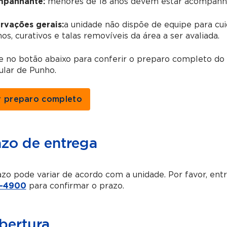
panhante:
menores de 18 anos devem estar acompanha
rvações gerais:
a unidade não dispõe de equipe para cui
os, curativos e talas removíveis da área a ser avaliada.
ue no botão abaixo para conferir o preparo completo d
ular de Punho.
r preparo completo
azo de entrega
zo pode variar de acordo com a unidade. Por favor, en
-4900
para confirmar o prazo.
bertura