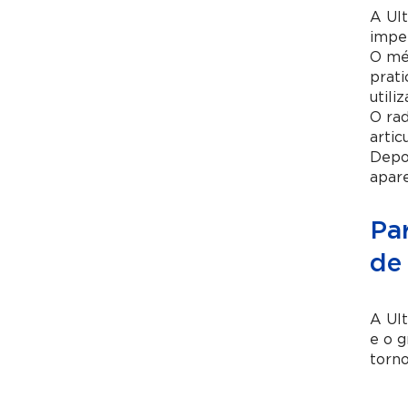
A Ult
imper
O mét
prati
utili
O rad
artic
Depoi
apare
Pa
de
A Ult
e o g
torno