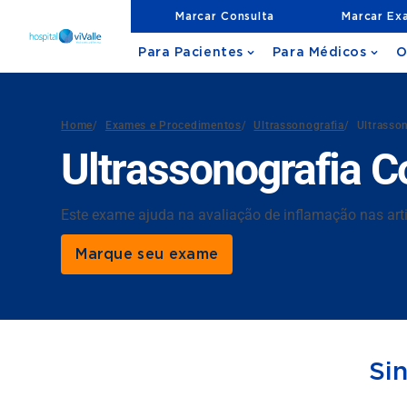
Marcar Consulta
Marcar Ex
Para Pacientes
Para Médicos
O
Home
/
Exames e Procedimentos
/
Ultrassonografia
/
Ultrasso
Ultrassonografia C
Este exame ajuda na avaliação de inflamação nas art
Marque seu exame
Si