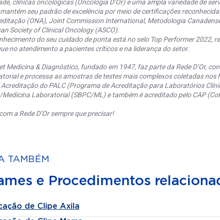
ade, clínicas oncológicas (Oncologia D’Or) e uma ampla variedade de serv
 mantém seu padrão de excelência por meio de certificações reconhecida
editação (ONA), Joint Commission International, Metodologia Canaden
an Society of Clinical Oncology (ASCO).
nhecimento do seu cuidado de ponta está no selo Top Performer 2022, re
ue no atendimento a pacientes críticos e na liderança do setor.
et Medicina & Diagnóstico, fundado em 1947, faz parte da Rede D’Or, co
torial e processa as amostras de testes mais complexos coletadas nos h
 Acreditação do PALC (Programa de Acreditação para Laboratórios Clínic
a/Medicina Laboratorial (SBPC/ML) e também é acreditado pelo CAP (Coll
com a Rede D’Or sempre que precisar!
A TAMBÉM
ames e Procedimentos relaciona
cação de Clipe Axila