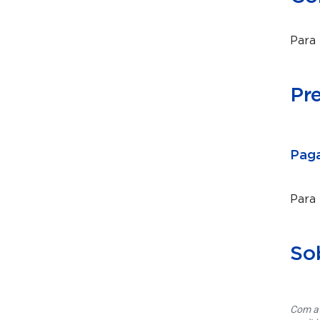
Para 
Pr
Paga
Para
So
Com at