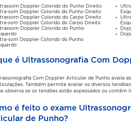
trassom Doppler Colorido do Punho Direito
Ultr
tra-som Doppler Colorido do Punho Direito
Esq
trassom Doppler Colorido do Carpo Direito
Ultr
tra-som Doppler Colorido do Carpo Direito
Esq
trassom Doppler Colorido do Punho
Dopp
squerdo
Dopp
tra-som Doppler Colorido do Punho
squerdo
que é Ultrassonografia Com Dopp
rassonografia Com Doppler Articular de Punho avalia as
ticulações. Também permite avaliar os diversos tendões 
 observa se os tendões estão espessados ou contêm líq
mo é feito o exame Ultrassonog
ticular de Punho?