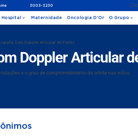
Cli
ame
3003-3230
 Hospital
Maternidade
Oncologia D'Or
O Grupo
nografia Com Doppler Articular de Punho
om Doppler Articular 
iculações e o grau de comprometimento da artrite nas mãos.
nônimos