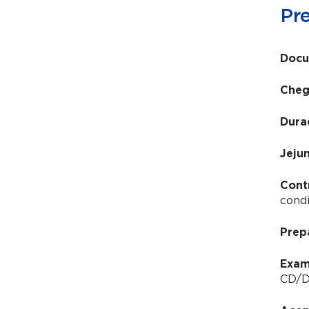
Pr
Docu
Cheg
Dura
Jeju
Cont
condi
Prep
Exam
CD/DV