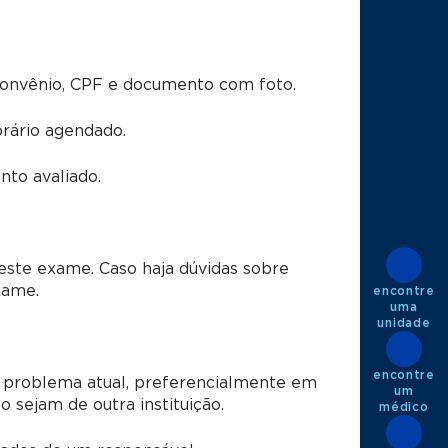
convênio, CPF e documento com foto.
rário agendado.
to avaliado.
este exame. Caso haja dúvidas sobre
xame.
encontre
uma
unidade
encontre
 problema atual, preferencialmente em
um
sejam de outra instituição.
médico