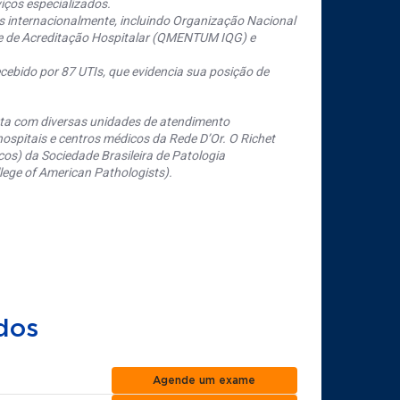
iços especializados.
s internacionalmente, incluindo Organização Nacional
se de Acreditação Hospitalar (QMENTUM IQG) e
cebido por 87 UTIs, que evidencia sua posição de
nta com diversas unidades de atendimento
ospitais e centros médicos da Rede D’Or. O Richet
os) da Sociedade Brasileira de Patologia
ege of American Pathologists).
dos
Agende um exame