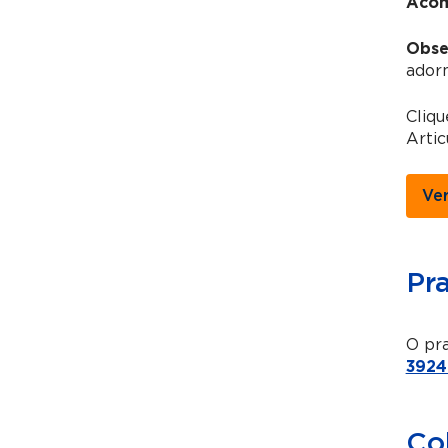
Acom
Obse
adorn
Cliq
Artic
Ve
Pr
O pra
3924
Co