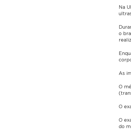
Na Ul
ultra
Dura
o bra
reali
Enqua
corpo
As i
O méd
(tran
O exa
O ex
do mo