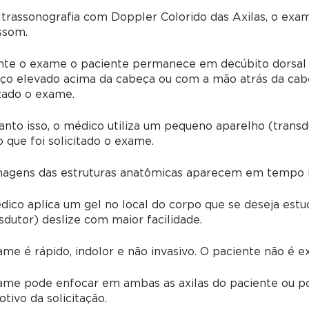
trassonografia com Doppler Colorido das Axilas, o exa
ssom.
nte o exame o paciente permanece em decúbito dorsal 
ço elevado acima da cabeça ou com a mão atrás da cabe
zado o exame.
nto isso, o médico utiliza um pequeno aparelho (transdu
 que foi solicitado o exame.
magens das estruturas anatômicas aparecem em tempo re
ico aplica um gel no local do corpo que se deseja estu
sdutor) deslize com maior facilidade.
me é rápido, indolor e não invasivo. O paciente não é e
ame pode enfocar em ambas as axilas do paciente ou 
tivo da solicitação.