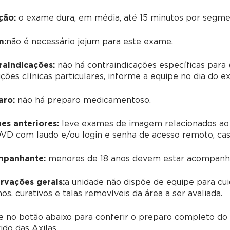
ção:
o exame dura, em média, até 15 minutos por segmen
m:
não é necessário jejum para este exame.
raindicações:
não há contraindicações específicas para 
ções clínicas particulares, informe a equipe no dia do e
aro:
não há preparo medicamentoso.
es anteriores:
leve exames de imagem relacionados ao
D com laudo e/ou login e senha de acesso remoto, caso 
panhante:
menores de 18 anos devem estar acompanha
rvações gerais:
a unidade não dispõe de equipe para cui
os, curativos e talas removíveis da área a ser avaliada.
ue no botão abaixo para conferir o preparo completo d
ido das Axilas.