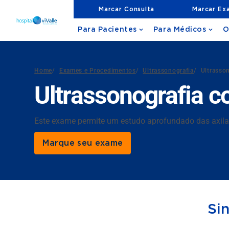
Marcar Consulta
Marcar Ex
Para Pacientes
Para Médicos
O
Home
/
Exames e Procedimentos
/
Ultrassonografia
/
Ultrasso
Ultrassonografia c
Este exame permite um estudo aprofundado das axila
Marque seu exame
Si