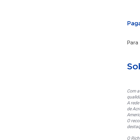
Paga
Para
So
Com at
qualid
A rede
de Acr
Americ
O reco
destaq
O Rich