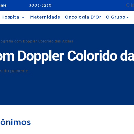
Cli
ame
3003-3230
 Hospital
Maternidade
Oncologia D'Or
O Grupo
nografia com Doppler Colorido das Axilas
om Doppler Colorido da
s do paciente.
nônimos