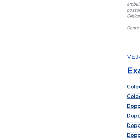
ambula
possui
Clínic
Conte 
VEJ
Ex
Colo
Colo
Dopp
Dopp
Dopp
Dopp