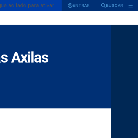
que ao lado para ativar
ENTRAR
BUSCAR
s Axilas