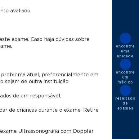
to avaliado.
este exame. Caso haja dúvidas sobre
xame.
encontre
uma
unidade
encontre
 problema atual, preferencialmente em
um
sejam de outra instituição.
médico
dos de um responsável.
resultado
de
exames
dar de crianças durante o exame. Retire
o exame Ultrassonografia com Doppler