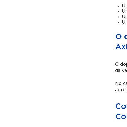
Ul
Ul
Us
Ul
O 
Axi
O do
da va
No ca
aprof
Co
Co