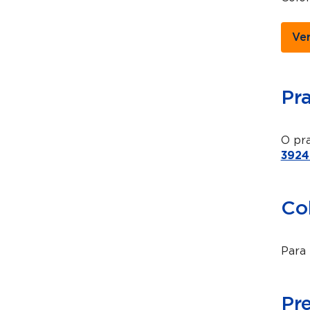
Ve
Pr
O pra
3924
Co
Para 
Pr