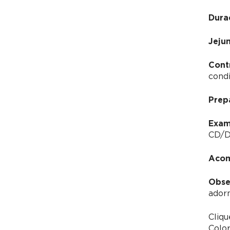
Dura
Jeju
Cont
condi
Prep
Exam
CD/DV
Acom
Obse
adorn
Cliq
Color