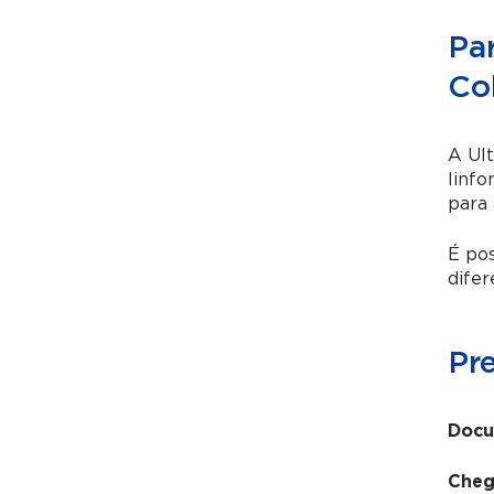
Pa
Co
A Ult
linfo
para 
É pos
difer
Pr
Docu
Cheg