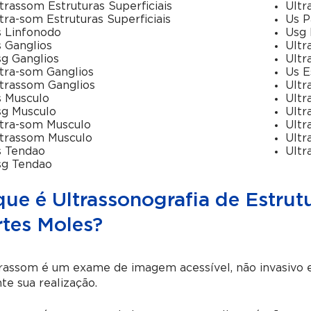
trassom Estruturas Superficiais
Ultr
tra-som Estruturas Superficiais
Us P
 Linfonodo
Usg 
 Ganglios
Ultr
g Ganglios
Ultr
tra-som Ganglios
Us E
trassom Ganglios
Ultr
 Musculo
Ultr
g Musculo
Ultr
tra-som Musculo
Ultr
trassom Musculo
Ultr
s Tendao
Ultr
sg Tendao
ue é Ultrassonografia de Estrutu
rtes Moles?
rassom é um exame de imagem acessível, não invasivo e
te sua realização.