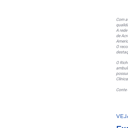
Com at
qualid
A rede
de Acr
Americ
O reco
destaq
O Rich
ambula
possui
Clínic
Conte 
VEJ