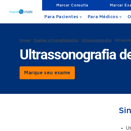
Marcar Consulta
Marcar Ex
Para Pacientes
Para Médicos
O
Home
/
Exames e Procedimentos
/
Ultrassonografia
/
Ultrasson
Ultrassonografia de
Marque seu exame
Si
Us