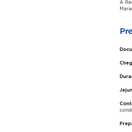
A Red
Maran
Pr
Docu
Cheg
Dura
Jeju
Cont
condi
Prep