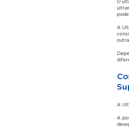
O ul
ultra
pode
A
Ult
consi
outra
Depe
difer
Co
Sup
A
Ult
A pos
desej