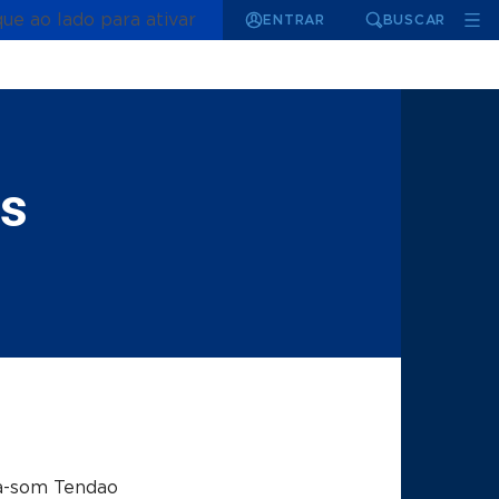
que ao lado para ativar
ENTRAR
BUSCAR
is
a-som Tendao