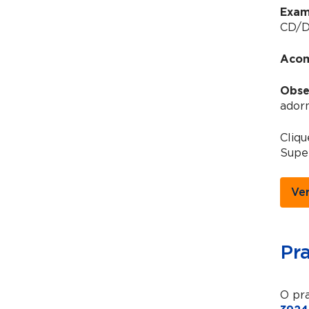
Exam
CD/DV
Acom
Obse
adorn
Cliqu
Super
Ve
Pr
O pra