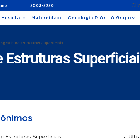
Cli
ame
3003-3230
 Hospital
Maternidade
Oncologia D'Or
O Grupo
ografia de Estruturas Superficiais
 Estruturas Superficia
nônimos
g Estruturas Superficiais
Ultr