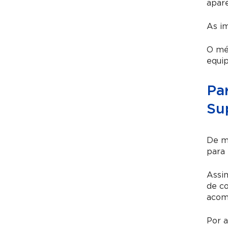
apare
As i
O méd
equip
Pa
Sup
De m
para 
Assi
de co
acom
Por a