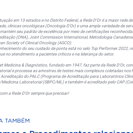
uação em 13 estados e no Distrito Federal, a Rede D’Or é a maior rede de 
ade, clínicas oncológicas (Oncologia D’Or) e uma ampla variedade de serv
 mantém seu padrão de excelência por meio de certificações reconhecida
editação (ONA), Joint Commission International, Metodologia Canaden
an Society of Clinical Oncology (ASCO).
nhecimento do seu cuidado de ponta está no selo Top Performer 2022, re
ue no atendimento a pacientes críticos e na liderança do setor.
et Medicina & Diagnóstico, fundado em 1947, faz parte da Rede D’Or, co
torial e processa as amostras de testes mais complexos coletadas nos h
 Acreditação do PALC (Programa de Acreditação para Laboratórios Clínic
a/Medicina Laboratorial (SBPC/ML) e também é acreditado pelo CAP (Coll
com a Rede D’Or sempre que precisar!
A TAMBÉM