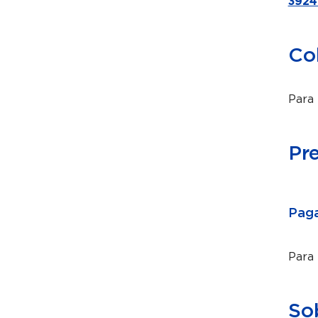
3924
Co
Para 
Pr
Paga
Para
So