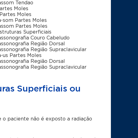
assom Tendao
artes Moles
Partes Moles
a-som Partes Moles
assom Partes Moles
struturas Superficiais
assonografia Couro Cabeludo
assonografia Região Dorsal
assonografia Região Supraclavicular
a-us Partes Moles
assonografia Região Dorsal
assonografia Região Supraclavicular
ras Superficiais ou
 o paciente não é exposto a radiação