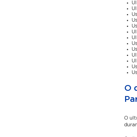
Ul
Ul
Us
Us
Us
Ul
Ul
Us
Us
Ul
Ul
U
U
O q
Pa
O ult
duran