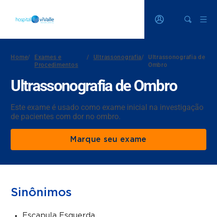
Home
/
Exames e
/
Ultrassonografia
/
Ultrassonografia de
Procedimentos
Ombro
Ultrassonografia de Ombro
Este exame é usado como exame inicial na investigação
de pacientes com dor no ombro.
Marque seu exame
Sinônimos
Escapula Esquerda