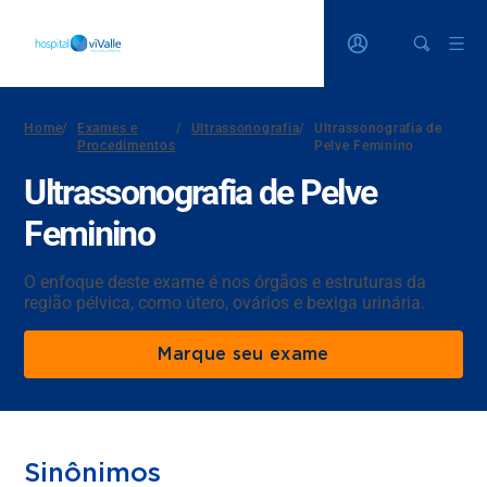
Home
/
Exames e
/
Ultrassonografia
/
Ultrassonografia de
Procedimentos
Pelve Feminino
Ultrassonografia de Pelve
Feminino
O enfoque deste exame é nos órgãos e estruturas da
região pélvica, como útero, ovários e bexiga urinária.
Marque seu exame
Sinônimos