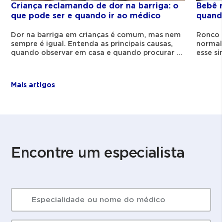
reduz o risco de doenças como diabetes e
Criança reclamando de dor na barriga: o
Bebê 
problemas cardíacos.
que pode ser e quando ir ao médico
quand
Dor na barriga em crianças é comum, mas nem
Ronco 
sempre é igual. Entenda as principais causas,
normal
A excelência da nossa
quando observar em casa e quando procurar o
esse s
pediatra.
identif
equipe de especialistas ao
para re
seu alcance.
Mais artigos
Marcação de consultas e exames médicos
em hospitais e clínicas da Rede D'Or em 9
estados do Brasil.
+ 7 mil médicos disponíveis
Encontre um especialista
+ 250 convênios atendidos
Agende uma consulta
O QUE ESTÁ PROCURANDO?
Agende um exame
SEARCH