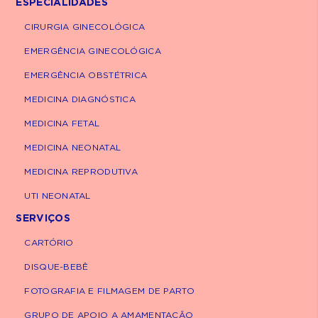
ESPECIALIDADES
ou competição, o exercício na infância deve
ser prazeroso, lúdico e divertido.
CIRURGIA GINECOLÓGICA
EMERGÊNCIA GINECOLÓGICA
Um cuidado importante: antes de começar
qualquer atividade física, é essencial que
EMERGÊNCIA OBSTÉTRICA
crianças com rinite, asma, problemas
MEDICINA DIAGNÓSTICA
cardíacos ou outras condições de saúde
MEDICINA FETAL
passem por uma avaliação pediátrica.
MEDICINA NEONATAL
MEDICINA REPRODUTIVA
UTI NEONATAL
SERVIÇOS
CARTÓRIO
DISQUE-BEBÊ
FOTOGRAFIA E FILMAGEM DE PARTO
GRUPO DE APOIO A AMAMENTAÇÃO