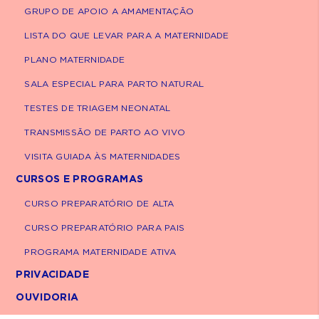
GRUPO DE APOIO A AMAMENTAÇÃO
LISTA DO QUE LEVAR PARA A MATERNIDADE
Quando falar com o
PLANO MATERNIDADE
obstetra?
SALA ESPECIAL PARA PARTO NATURAL
Procure orientação ao perceber diminuição
TESTES DE TRIAGEM NEONATAL
dos movimentos, notar mudanças
TRANSMISSÃO DE PARTO AO VIVO
importantes no padrão habitual e se o bebê
VISITA GUIADA ÀS MATERNIDADES
estiver pélvico ou transversal após 36
semanas. O obstetra poderá avaliar melhor
CURSOS E PROGRAMAS
por meio do exame físico ou solicitar um
CURSO PREPARATÓRIO DE ALTA
ultrassom, se necessário.
CURSO PREPARATÓRIO PARA PAIS
Cada bebê tem seu ritmo e cada corpo
PROGRAMA MATERNIDADE ATIVA
responde de um jeito à gestação. Não se
PRIVACIDADE
cobre se você não conseguir identificar a
OUVIDORIA
posição apenas pelos movimentos, isso é
totalmente normal. O mais importante é