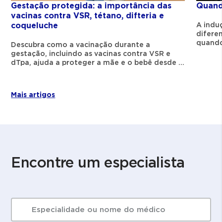
parto.
Quand
Gestação protegida: a importância das
vacinas contra VSR, tétano, difteria e
A indu
Sinais que ajudam a
coqueluche
difere
identificar a posição do
quando 
Descubra como a vacinação durante a
o proc
gestação, incluindo as vacinas contra VSR e
bebê pelos movimentos
dTpa, ajuda a proteger a mãe e o bebê desde o
pré-natal, fortalecendo a imunidade e
reduzindo riscos nos primeiros meses de vida.
1. Cabeça para baixo (posição cefálica)
Mais artigos
É a posição mais comum no final da
gestação. Ela costuma ser percebida por:
Chutes mais intensos na parte superior da
barriga;
Encontre um especialista
Movimentos amplos perto das costelas;
Pressão ou peso na região pélvica.
O QUE ESTÁ PROCURANDO?
2. Cabeça para cima (posição pélvica)
SEARCH