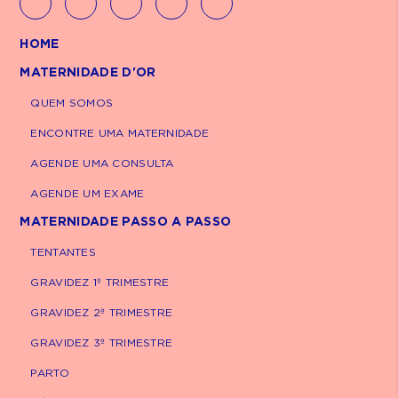
HELLP?
HOME
Ainda não existe uma única causa definida,
MATERNIDADE D'OR
mas acredita-se que a síndrome esteja
QUEM SOMOS
relacionada a alterações na placenta e a
uma resposta inflamatória do organismo.
ENCONTRE UMA MATERNIDADE
AGENDE UMA CONSULTA
Alguns fatores podem aumentar o risco,
como:
AGENDE UM EXAME
MATERNIDADE PASSO A PASSO
Histórico de pré-eclâmpsia ou síndrome de
TENTANTES
HELLP;
Diabetes;
GRAVIDEZ 1º TRIMESTRE
Pressão alta;
GRAVIDEZ 2º TRIMESTRE
Gravidez múltipla;
GRAVIDEZ 3º TRIMESTRE
Idade acima de 35 anos.
PARTO
Como é feito o diagnóstico