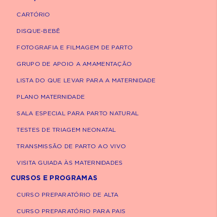
Em alguns casos, antecipação do parto.
CARTÓRIO
DISQUE-BEBÊ
O parto é considerado a principal forma de
interromper a evolução da síndrome,
FOTOGRAFIA E FILMAGEM DE PARTO
especialmente em fases mais avançadas da
GRUPO DE APOIO A AMAMENTAÇÃO
gestação.
LISTA DO QUE LEVAR PARA A MATERNIDADE
PLANO MATERNIDADE
A excelência da nossa
SALA ESPECIAL PARA PARTO NATURAL
equipe de especialistas ao
TESTES DE TRIAGEM NEONATAL
seu alcance.
TRANSMISSÃO DE PARTO AO VIVO
Marcação de consultas e exames médicos
em hospitais e clínicas da Rede D'Or em 9
VISITA GUIADA ÀS MATERNIDADES
estados do Brasil.
CURSOS E PROGRAMAS
+ 7 mil médicos disponíveis
CURSO PREPARATÓRIO DE ALTA
+ 250 convênios atendidos
CURSO PREPARATÓRIO PARA PAIS