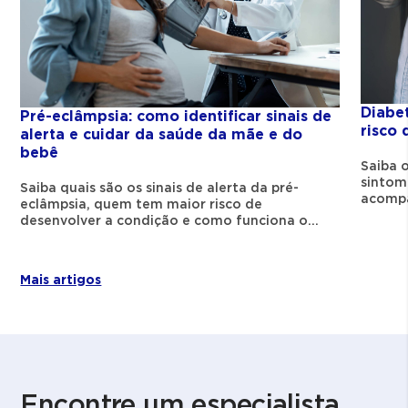
LP (Low Platelet Count): diminuição das
plaquetas, responsáveis pela coagulação.
Essa condição costuma surgir após a 28ª
semana de gravidez, mas também pode
Diabe
Pré-eclâmpsia: como identificar sinais de
aparecer no período logo após o parto, o
risco 
alerta e cuidar da saúde da mãe e do
bebê
que exige atenção mesmo no pós-parto.
Saiba o
sintom
Saiba quais são os sinais de alerta da pré-
Quais são os sintomas da
acompa
eclâmpsia, quem tem maior risco de
uma ge
desenvolver a condição e como funciona o
síndrome de HELLP?
acompanhamento no pré-natal.
Os sinais podem ser confundidos com
Mais artigos
problemas comuns, o que dificulta o
reconhecimento. Entre os principais
sintomas da síndrome de HELLP, estão:
Dor na parte superior do abdômen
Encontre um especialista
(principalmente do lado direito);