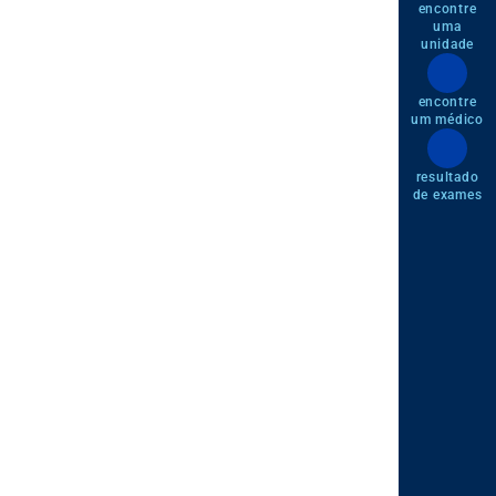
encontre
uma
unidade
encontre
um médico
resultado
de exames