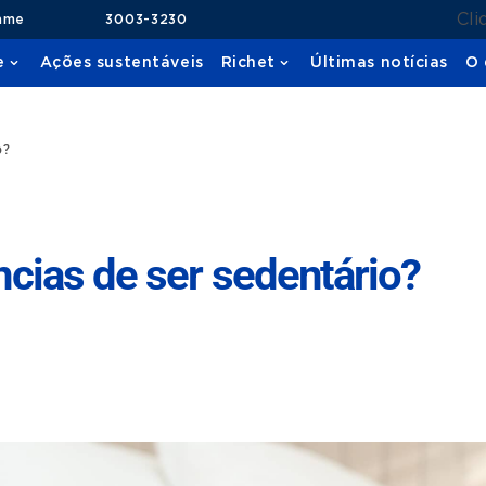
Cli
ame
3003-3230
e
Ações sustentáveis
Richet
Últimas notícias
O 
o?
cias de ser sedentário?