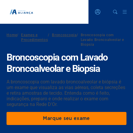
Home
/
Exames e
/
Broncoscopia
/
Broncoscopia com
Procedimentos
Lavado Broncoalveolar e
Biopsia
Broncoscopia com Lavado
Broncoalveolar e Biopsia
A broncoscopia com lavado broncoalveolar e biópsia é
um exame que visualiza as vias aéreas, coleta secreções
e retira amostras de tecido. Entenda como é feito,
indicações, preparo e onde realizar o exame com
segurança na Rede D'Or.
Marque seu exame