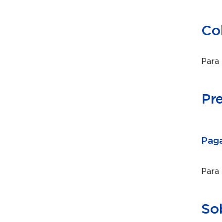
Co
Para 
Pr
Paga
Para
So