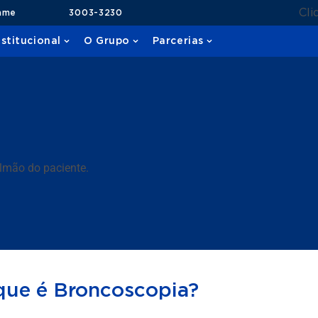
Cli
ame
3003-3230
nstitucional
O Grupo
Parcerias
ulmão do paciente.
que é Broncoscopia?