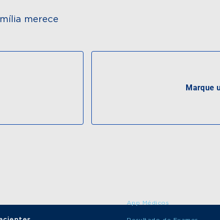
mília merece
Marque u
App Médicos
acientes
Resultado de Exames