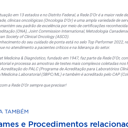
uação em 13 estados e no Distrito Federal, a Rede D’Or é a maior rede de 
ade, clínicas oncológicas (Oncologia D’Or) e uma ampla variedade de serv
 mantém seu padrão de excelência por meio de certificações reconhecida
editação (ONA), Joint Commission International, Metodologia Canaden
an Society of Clinical Oncology (ASCO).
nhecimento do seu cuidado de ponta está no selo Top Performer 2022, re
ue no atendimento a pacientes críticos e na liderança do setor.
et Medicina & Diagnóstico, fundado em 1947, faz parte da Rede D’Or, co
torial e processa as amostras de testes mais complexos coletadas nos h
 Acreditação do PALC (Programa de Acreditação para Laboratórios Clínic
a/Medicina Laboratorial (SBPC/ML) e também é acreditado pelo CAP (Coll
com a Rede D’Or sempre que precisar!
A TAMBÉM
ames e Procedimentos relaciona