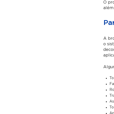
O pr
além 
Pa
A bro
o sis
decor
apli
Algum
To
Fa
Ro
Tr
As
To
Ap