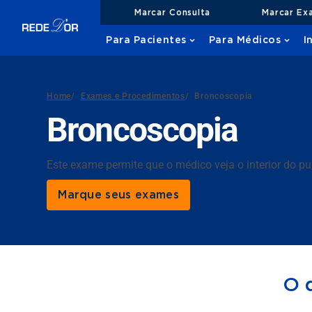
Marcar Consulta
Marcar Ex
Para Pacientes
Para Médicos
I
Home
/
Exames e Procedimentos
/
Broncoscopia
Broncoscopia
Este exame permite que o médico veja o interior do p
Marque seus exames
O 