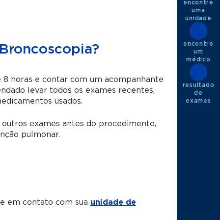
encontre
uma
unidade
encontre
 Broncoscopia?
um
médico
té 8 horas e contar com um acompanhante
resultado
ndado levar todos os exames recentes,
de
medicamentos usados.
exames
de outros exames antes do procedimento,
unção pulmonar.
tre em contato com sua
unidade de