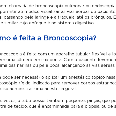
ém chamada de broncoscopia pulmonar ou endoscopia r
permitir ao médico visualizar as vias aéreas do paciente.
s, passando pela laringe e a traqueia, até os brônquios.
 similar cujo enfoque é no sistema digestivo.
mo é feita a Broncoscopia?
oncoscopia é feita com um aparelho tubular flexível e
ém uma câmera em sua ponta. Com o paciente levement
a das narinas ou pela boca, alcançando as vias aéreas.
 pode ser necessário aplicar um anestésico tópico nasal
oscópio rígido, indicado para remover corpos estranho
ciso administrar uma anestesia geral.
as vezes, o tubo possui também pequenas pinças, que p
ra de tecido, que é encaminhada para a biópsia, ou de