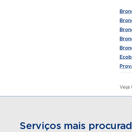
Bron
Bron
Bron
Bron
Bron
Ecob
Prov
Veja
Serviços mais procura