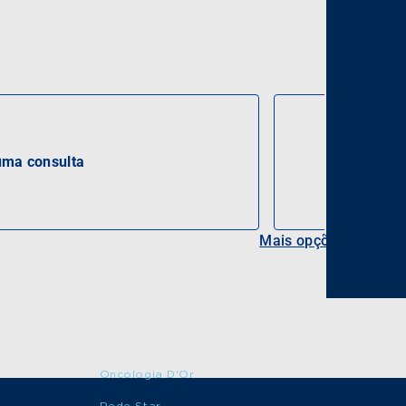
ma consulta
Mais opções
Oncologia D'Or
Rede Star