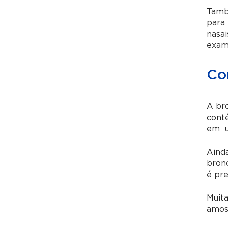
Tamb
para 
nasai
exame
Co
A br
cont
em um
Ainda
bronc
é pre
Muit
amost