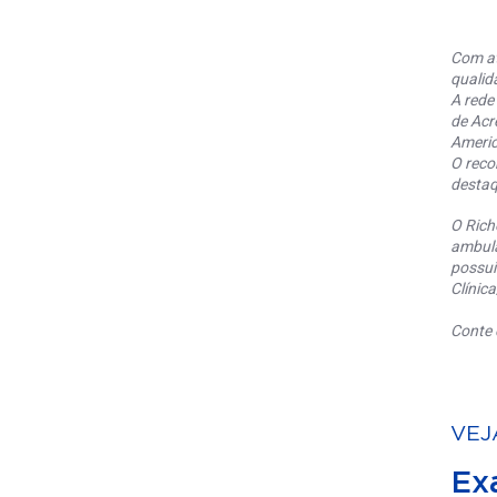
Com at
qualid
A rede
de Acr
Americ
O reco
destaq
O Rich
ambula
possui
Clínic
Conte 
VEJ
Ex