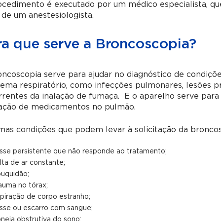
ocedimento é executado por um médico especialista, q
de um anestesiologista.
ra que serve a Broncoscopia?
ncoscopia serve para ajudar no diagnóstico de condiçõ
tema respiratório, como infecções pulmonares, lesões 
rentes da inalação de fumaça. E o aparelho serve para r
cação de medicamentos no pulmão.
as condições que podem levar à solicitação da broncos
sse persistente que não responde ao tratamento;
lta de ar constante;
uquidão;
auma no tórax;
piração de corpo estranho;
sse ou escarro com sangue;
neia obstrutiva do sono;