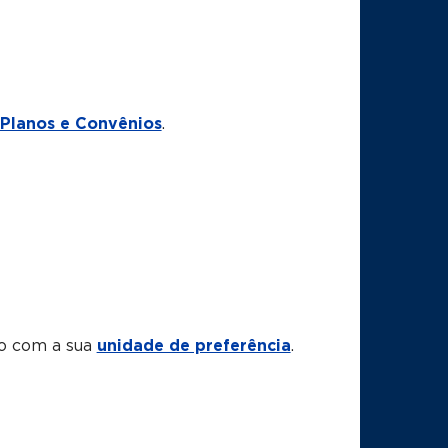
Planos e Convênios
.
to com a sua
unidade de preferência
.