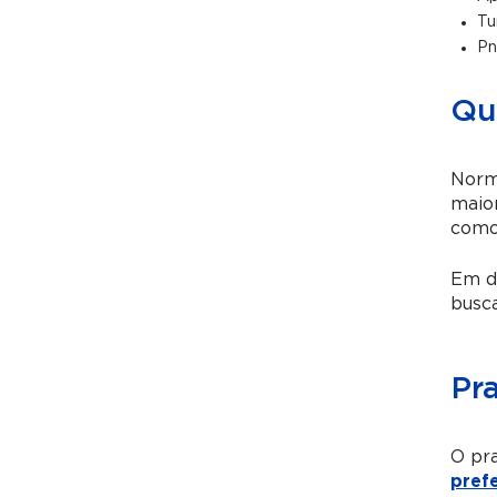
Tu
Pn
Qu
Norm
maio
como 
Em de
busca
Pr
O pra
pref