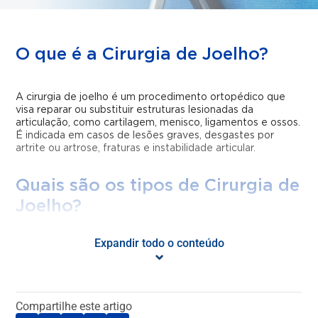
O que é a Cirurgia de Joelho?
A cirurgia de joelho é um procedimento ortopédico que
visa reparar ou substituir estruturas lesionadas da
articulação, como cartilagem, menisco, ligamentos e ossos.
É indicada em casos de lesões graves, desgastes por
artrite ou artrose, fraturas e instabilidade articular.
Quais são os tipos de Cirurgia de
Joelho?
Expandir todo o conteúdo
Artroscopia do Joelho
– procedimento minimamente
invasivo para tratar lesões de cartilagem, menisco e
ligamentos;
Reconstrução do Ligamento Cruzado Anterior
Compartilhe este artigo
(LCA)
– substituição do ligamento rompido por um