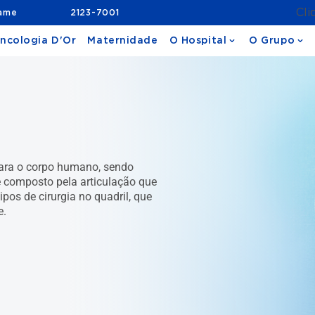
Cli
xame
2123-7001
ncologia D'Or
Maternidade
O Hospital
O Grupo
para o corpo humano, sendo
 é composto pela articulação que
pos de cirurgia no quadril, que
e.