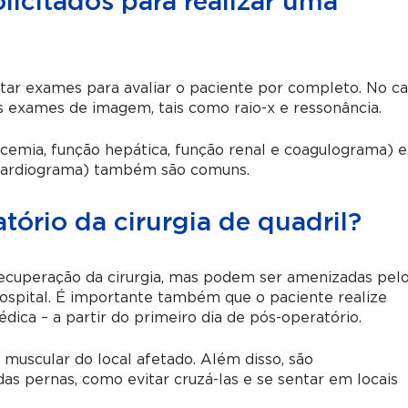
icitados para realizar uma
itar exames para avaliar o paciente por completo. No c
s exames de imagem, tais como raio-x e ressonância.
emia, função hepática, função renal e coagulograma) e
ocardiograma) também são comuns.
ório da cirurgia de quadril?
recuperação da cirurgia, mas podem ser amenizadas pel
ospital. É importante também que o paciente realize
ica – a partir do primeiro dia de pós-operatório.
o muscular do local afetado. Além disso, são
 pernas, como evitar cruzá-las e se sentar em locais