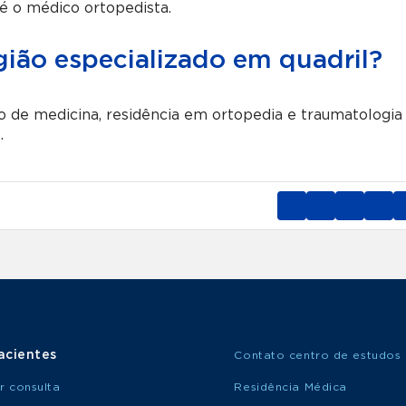
 é o médico ortopedista.
gião especializado em quadril?
to de medicina, residência em ortopedia e traumatologia
.
acientes
Contato centro de estudos
r consulta
Residência Médica