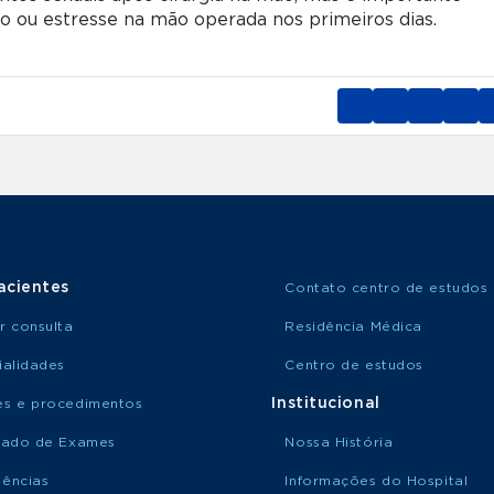
o ou estresse na mão operada nos primeiros dias.
acientes
Contato centro de estudos
r consulta
Residência Médica
ialidades
Centro de estudos
Institucional
s e procedimentos
tado de Exames
Nossa História
ências
Informações do Hospital