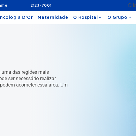
Cli
xame
2123-7001
ncologia D'Or
Maternidade
O Hospital
O Grupo
é uma das regiões mais
de ser necessário realizar
e podem acometer essa área. Um