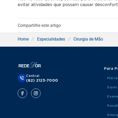
evitar atividades que possam causar desconfort
Compartilhe este artigo
Home
//
Especialidades
//
Cirurgia de Mão
Para P
Central
Marca
(82) 2123-7000
Espec
Exame
Resul
Emerg