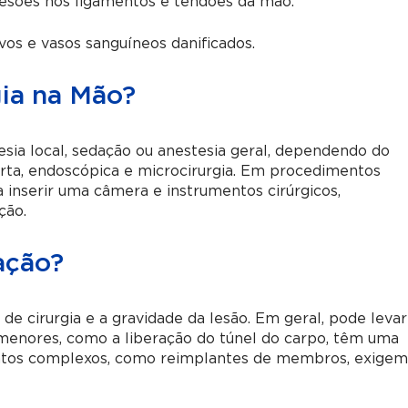
lesões nos ligamentos e tendões da mão.
rvos e vasos sanguíneos danificados.
gia na Mão?
esia local, sedação ou anestesia geral, dependendo do
erta, endoscópica e microcirurgia. Em procedimentos
a inserir uma câmera e instrumentos cirúrgicos,
ção.
ação?
e cirurgia e a gravidade da lesão. Em geral, pode levar
menores, como a liberação do túnel do carpo, têm uma
ntos complexos, como reimplantes de membros, exige