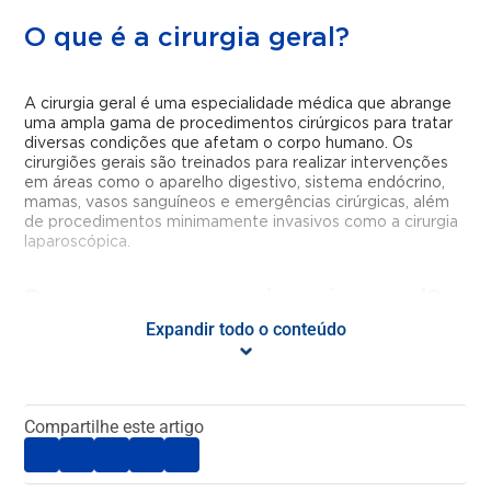
O que é a cirurgia geral?
A cirurgia geral é uma especialidade médica que abrange
uma ampla gama de procedimentos cirúrgicos para tratar
diversas condições que afetam o corpo humano. Os
cirurgiões gerais são treinados para realizar intervenções
em áreas como o aparelho digestivo, sistema endócrino,
mamas, vasos sanguíneos e emergências cirúrgicas, além
de procedimentos minimamente invasivos como a cirurgia
laparoscópica.
Para que serve a cirurgia geral?
Expandir todo o conteúdo
A cirurgia geral serve para diagnosticar, tratar e prevenir
doenças, lesões e condições que requerem intervenção
cirúrgica. Cirurgiões gerais são especialistas em atender
Compartilhe este artigo
emergências cirúrgicas, como apendicite aguda, hérnias,
colecistite e obstruções intestinais, além de realizar
procedimentos eletivos para condições como tumores
benignos e malignos.