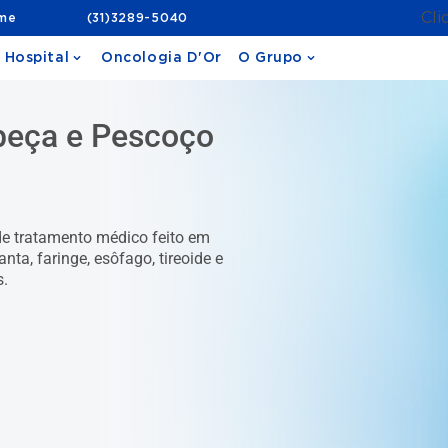
Cli
ame
(31)3289-5040
 Hospital
Oncologia D'Or
O Grupo
abeça e Pescoço
de tratamento médico feito em
a, faringe, esôfago, tireoide e
s.