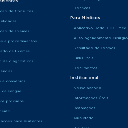
acientes
Doenças
ção de Consultas
Para Médicos
ialidades
Aplicativo Rede D’Or - Méd
ção de Exames
Auto-agendamento Cirúrgic
s e procedimentos
Resultado de Exames
tado de Exames
Links úteis
o de diagnósticos
Documentos
ências
Institucional
s e convênios
Nossa história
 de sangue
Informações Úteis
ços próximos
Instalações
mento
Qualidade
mações para Visitantes