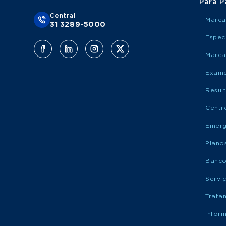
Para P
Central
Marca
31 3289-5000
Espec
Marca
Exame
Resul
Centr
Emerg
Plano
Banco
Servi
Trata
Infor