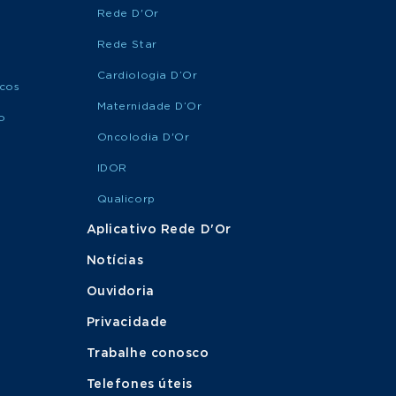
Rede D'Or
Rede Star
MARQUE
Cirurgia
SUA
Endovascular
CONSULTA
Cardiologia D’Or
icos
Maternidade D’Or
o
MARQUE
Oncolodia D'Or
Cirurgia Geral
SUA
CONSULTA
IDOR
Qualicorp
MARQUE
Cirurgia
Aplicativo Rede D'Or
SUA
Ginecológica
CONSULTA
Notícias
Ouvidoria
MARQUE
Cirurgia Oncológica
SUA
Privacidade
CONSULTA
Trabalhe conosco
Telefones úteis
Cirurgia Oncológica
MARQUE