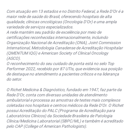
Com atuação em 13 estados e no Distrito Federal, a Rede D’Or é a
maior rede de saúde do Brasil, oferecendo hospitais de alta
qualidade, clínicas oncológicas (Oncologia D’Or) e uma ampla
variedade de serviços especializados.
A rede mantém seu padrão de excelência por meio de
certificações reconhecidas internacionalmente, incluindo
Organização Nacional de Acreditação (ONA), Joint Commission
International, Metodologia Canadense de Acreditação Hospitalar
(QMENTUM IQG) e American Society of Clinical Oncology
(ASCO).
O reconhecimento do seu cuidado de ponta está no selo Top
Performer 2022, recebido por 87 UTIs, que evidencia sua posição
de destaque no atendimento a pacientes críticos e na liderança
do setor.
O Richet Medicina & Diagnóstico, fundado em 1947, faz parte da
Rede D’Or, conta com diversas unidades de atendimento
ambulatorial e processa as amostras de testes mais complexos
coletadas nos hospitais e centros médicos da Rede D’Or. O Richet
possui Acreditação do PALC (Programa de Acreditação para
Laboratórios Clínicos) da Sociedade Brasileira de Patologia
Clínica/Medicina Laboratorial (SBPC/ML) e também é acreditado
pelo CAP (College of American Pathologists).