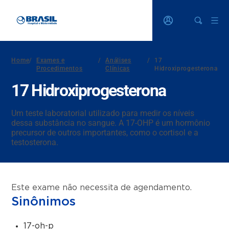
Home
/
Exames e
/
Análises
/
17
Procedimentos
Clínicas
Hidroxiprogesterona
17 Hidroxiprogesterona
Um teste laboratorial utilizado para medir os níveis
dessa substância no sangue. A 17-OHP é um hormônio
precursor de outros importantes, como o cortisol e a
testosterona.
Este exame não necessita de agendamento.
Sinônimos
17-oh-p