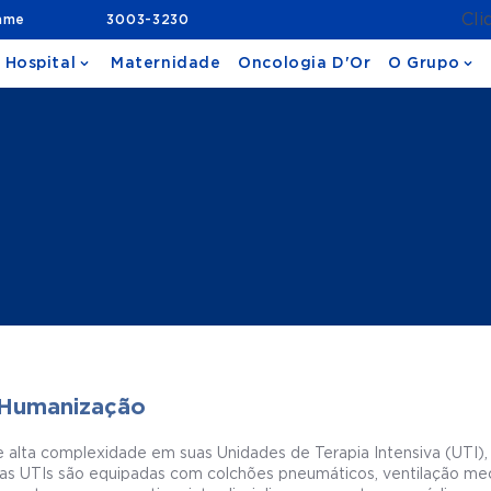
Cli
ame
3003-3230
 Hospital
Maternidade
Oncologia D'Or
O Grupo
 Humanização
 alta complexidade em suas Unidades de Terapia Intensiva (UTI),
ossas UTIs são equipadas com colchões pneumáticos, ventilação m