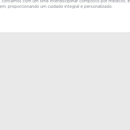
 contamos com um time interdisciplinar composto por médicos, enfe
em, proporcionando um cuidado integral e personalizado.