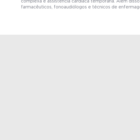
complexa e assistência cardíaca temporária. Além disso,
farmacêuticos, fonoaudiólogos e técnicos de enfermag