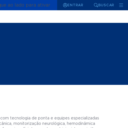
que ao lado para ativar
ENTRAR
BUSCAR
 com tecnologia de ponta e equipes especializadas
ecânica, monitorização neurológica, hemodinâmica