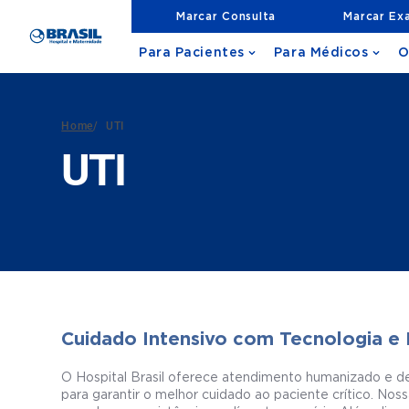
Marcar Consulta
Marcar Ex
Para Pacientes
Para Médicos
O
Home
/
UTI
UTI
Cuidado Intensivo com Tecnologia e
O Hospital Brasil oferece atendimento humanizado e de
para garantir o melhor cuidado ao paciente crítico. N