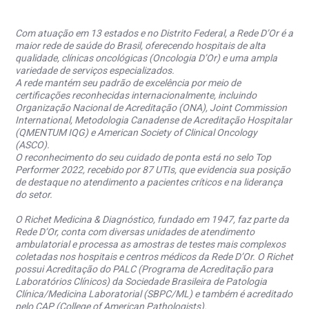
Com atuação em 13 estados e no Distrito Federal, a Rede D’Or é a
maior rede de saúde do Brasil, oferecendo hospitais de alta
qualidade, clínicas oncológicas (Oncologia D’Or) e uma ampla
variedade de serviços especializados.
A rede mantém seu padrão de excelência por meio de
certificações reconhecidas internacionalmente, incluindo
Organização Nacional de Acreditação (ONA), Joint Commission
International, Metodologia Canadense de Acreditação Hospitalar
(QMENTUM IQG) e American Society of Clinical Oncology
(ASCO).
O reconhecimento do seu cuidado de ponta está no selo Top
Performer 2022, recebido por 87 UTIs, que evidencia sua posição
de destaque no atendimento a pacientes críticos e na liderança
do setor.
O Richet Medicina & Diagnóstico, fundado em 1947, faz parte da
Rede D’Or, conta com diversas unidades de atendimento
ambulatorial e processa as amostras de testes mais complexos
coletadas nos hospitais e centros médicos da Rede D’Or. O Richet
possui Acreditação do PALC (Programa de Acreditação para
Laboratórios Clínicos) da Sociedade Brasileira de Patologia
Clínica/Medicina Laboratorial (SBPC/ML) e também é acreditado
pelo CAP (College of American Pathologists).