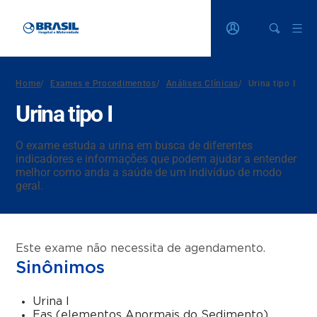
Home
/
Exames e Procedimentos
/
Análises Clínicas
/
Urina tipo I
Urina tipo I
O exame estuda a urina em busca de diferentes
indicadores e informações que podem ajudar a entender
melhor como anda a saúde de um indivíduo de modo
geral.
Este exame não necessita de agendamento.
Sinônimos
Urina I
Eas (elementos Anormais do Sedimento)