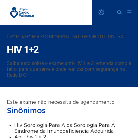
Home
/
Exames e Procedimentos
/
Análises Clínicas
/
HIV 1+2
HIV 1+2
Saiba tudo sobre o exame anti-HIV 1 e 2: entenda como é
feito, para que serve e onde realizar com segurança na
Rede D’Or
Este exame não necessita de agendamento.
Sinônimos
Hiv Sorologia Para Aids Sorologia Para A
Sindrome da Imunodeficiencia Adquirida
Anti-hiv 1 e 2