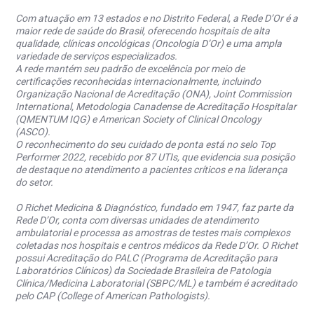
Com atuação em 13 estados e no Distrito Federal, a Rede D’Or é a
maior rede de saúde do Brasil, oferecendo hospitais de alta
qualidade, clínicas oncológicas (Oncologia D’Or) e uma ampla
variedade de serviços especializados.
A rede mantém seu padrão de excelência por meio de
certificações reconhecidas internacionalmente, incluindo
Organização Nacional de Acreditação (ONA), Joint Commission
International, Metodologia Canadense de Acreditação Hospitalar
(QMENTUM IQG) e American Society of Clinical Oncology
(ASCO).
O reconhecimento do seu cuidado de ponta está no selo Top
Performer 2022, recebido por 87 UTIs, que evidencia sua posição
de destaque no atendimento a pacientes críticos e na liderança
do setor.
O Richet Medicina & Diagnóstico, fundado em 1947, faz parte da
Rede D’Or, conta com diversas unidades de atendimento
ambulatorial e processa as amostras de testes mais complexos
coletadas nos hospitais e centros médicos da Rede D’Or. O Richet
possui Acreditação do PALC (Programa de Acreditação para
Laboratórios Clínicos) da Sociedade Brasileira de Patologia
Clínica/Medicina Laboratorial (SBPC/ML) e também é acreditado
pelo CAP (College of American Pathologists).