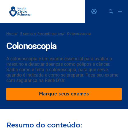
Home
/
Exames e Procedimentos
/
Colonoscopia
Colonoscopia
A colonoscopia é um exame essencial para avaliar o
intestino e detectar doenças como pólipos e câncer.
Saiba como é feita a colonoscopia, para que serve,
quando é indicada e como se preparar. Faça seu exame
com segurança na Rede D’Or.
Marque seus exames
Resumo do conteúdo: