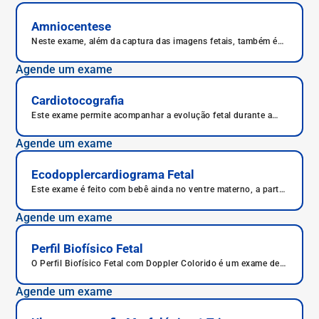
Amniocentese
Neste exame, além da captura das imagens fetais, também é
realizado o procedimento de amniocentese, com coleta de
amostra de líquido amniótico enviado para análise.
Agende um exame
Cardiotocografia
Este exame permite acompanhar a evolução fetal durante a
gestação, indicando se tudo corre como esperado ou não.
Agende um exame
Ecodopplercardiograma Fetal
Este exame é feito com bebê ainda no ventre materno, a partir
da 18ª semana, podendo ser realizado em gestações onde há
um ou mais bebês.
Agende um exame
Perfil Biofísico Fetal
O Perfil Biofísico Fetal com Doppler Colorido é um exame de
ultrassom realizado entre a 28ª e 32ª semana de gestação
para avaliar o bem-estar do bebê. Ele analisa os movimentos,
Agende um exame
batimentos cardíacos, líquido amniótico e fluxo sanguíneo
fetal. É indicado especialmente em gestações de risco. O