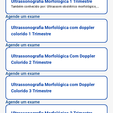
exame é simples, indolor e ajuda a prevenir complicações.
Ultrassonografia Morfológica 1 Trimestre
Também conhecido por: Ultrassom obstétrico morfológico,
Ultrassom quadridimensional fetal, Ultrassonografia
obstétrica morfológica, Ultrassonografia obstétrica
Agende um exame
tridimensional, Ultrassom morfológico c/doppler.
Ultrassonografia Morfológica com doppler
colorido 1 Trimestre
Agende um exame
Ultrassonografia Morfológica Com Doppler
Colorido 2 Trimestre
Agende um exame
Ultrassonografia Morfológica com Doppler
Colorido 3 Trimestre
Agende um exame