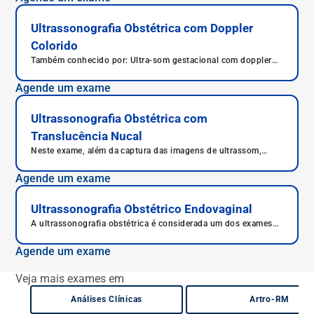
com que o médico avalie possíveis doenças e condições
adversas fetais.
Ultrassonografia Obstétrica com Doppler
Colorido
Também conhecido por: Ultra-som gestacional com doppler
colorido, Ultra-som obstétrico + doppler, Ultra-som obstétrico
+ dopplerfluxometria, Ultra-som obstétrico c/doppler, Ultra-
Agende um exame
som gestacional c/doppler
Ultrassonografia Obstétrica com
Translucência Nucal
Neste exame, além da captura das imagens de ultrassom,
também é medida a translucência nucal.
Agende um exame
Ultrassonografia Obstétrico Endovaginal
A ultrassonografia obstétrica é considerada um dos exames
mais importantes da gestação, já que observa possíveis
malformações e acompanha periodicamente o
Agende um exame
desenvolvimento fetal.
Veja mais exames em
Análises Clínicas
Artro-RM