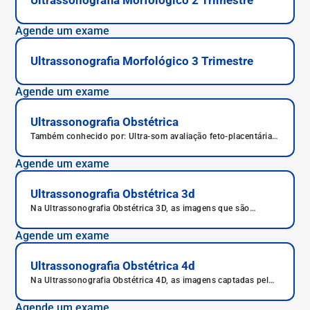
Ultrassonografia Morfológico 2 Trimestre
Agende um exame
Ultrassonografia Morfológico 3 Trimestre
Agende um exame
Ultrassonografia Obstétrica
Também conhecido por: Ultra-som avaliação feto-placentária,
Ultra-som do concepto, Ultra-som gestacional, Ultra-som
obstétrico, Ultra-som obstétrico (gestação), Ultra-som
Agende um exame
avaliação obstétrica.
Ultrassonografia Obstétrica 3d
Na Ultrassonografia Obstétrica 3D, as imagens que são
captadas pelo ultrassom são tratadas e fornecem detalhes do
corpo do bebê, permitindo visualizar a face e os órgãos
Agende um exame
genitais da criança, assim o médico também pode avaliar
possíveis doenças e condições adversas fetais.
Ultrassonografia Obstétrica 4d
Na Ultrassonografia Obstétrica 4D, as imagens captadas pelo
ultrassom são tratadas e fornecem detalhes do corpo do
bebê, permitindo visualizar face e órgãos genitais, fazendo
Agende um exame