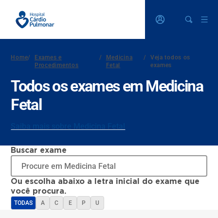
Home
/
Exames e
/
Medicina
/
Veja todos os
Procedimentos
Fetal
exames
Todos os exames em Medicina
Fetal
Saiba mais sobre Medicina Fetal
Buscar exame
Ou escolha abaixo a letra inicial do exame que
você procura.
TODAS
A
C
E
P
U