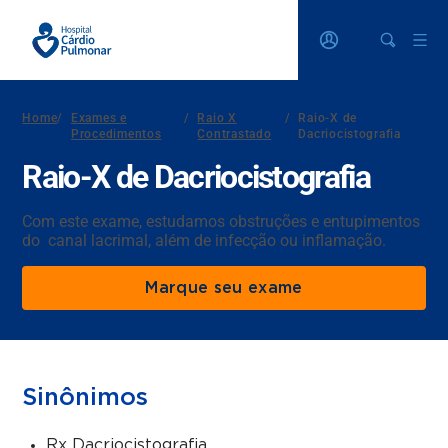
Home
/
Exames e
/
Raio X
/
Raio-X de
Procedimentos
Contrastado
Dacriocistografia
Raio-X de Dacriocistografia
Com este exame, estudamos obstruções e entupimentos
do canal lacrimal, além de infecção ou inflamação.
Marque seu exame
Sinônimos
Rx Dacriocistografia