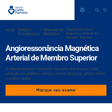
Home
/
Exames e
/
Ressonância
/
Angioressonância
Procedimentos
Magnética
Magnética Arterial de
Membro Superior
Angioressonância Magnética
Arterial de Membro Superior
O exame estuda o sistema vascular dos braços, com
atenção às artérias, como a artéria braquial, artéria ulnar
e artéria radial.
Marque seu exame