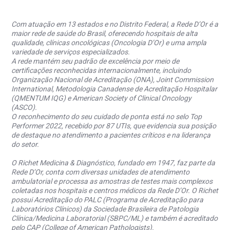
Com atuação em 13 estados e no Distrito Federal, a Rede D’Or é a
maior rede de saúde do Brasil, oferecendo hospitais de alta
qualidade, clínicas oncológicas (Oncologia D’Or) e uma ampla
variedade de serviços especializados.
A rede mantém seu padrão de excelência por meio de
certificações reconhecidas internacionalmente, incluindo
Organização Nacional de Acreditação (ONA), Joint Commission
International, Metodologia Canadense de Acreditação Hospitalar
(QMENTUM IQG) e American Society of Clinical Oncology
(ASCO).
O reconhecimento do seu cuidado de ponta está no selo Top
Performer 2022, recebido por 87 UTIs, que evidencia sua posição
de destaque no atendimento a pacientes críticos e na liderança
do setor.
O Richet Medicina & Diagnóstico, fundado em 1947, faz parte da
Rede D’Or, conta com diversas unidades de atendimento
ambulatorial e processa as amostras de testes mais complexos
coletadas nos hospitais e centros médicos da Rede D’Or. O Richet
possui Acreditação do PALC (Programa de Acreditação para
Laboratórios Clínicos) da Sociedade Brasileira de Patologia
Clínica/Medicina Laboratorial (SBPC/ML) e também é acreditado
pelo CAP (College of American Pathologists).