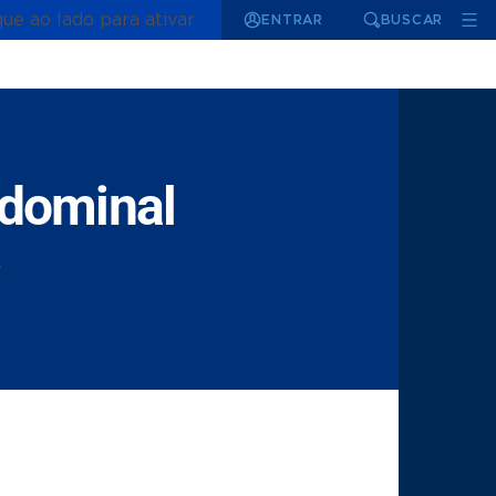
que ao lado para ativar
ENTRAR
BUSCAR
bdominal
.