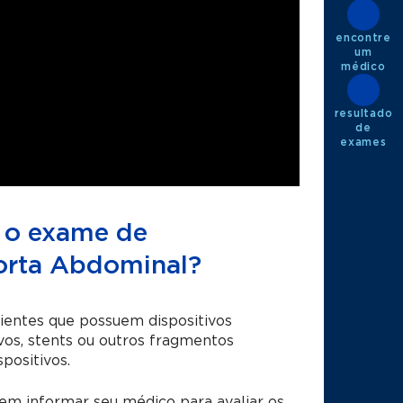
encontre
um
médico
resultado
de
exames
a o exame de
orta Abdominal?
entes que possuem dispositivos
vos, stents ou outros fragmentos
positivos.
em informar seu médico para avaliar os