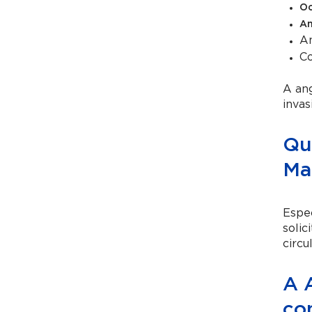
Oc
An
An
Co
A an
invas
Qua
Ma
Espe
solic
circ
A 
co