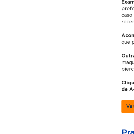
Exam
pref
caso 
recen
Acom
que 
Outr
maqui
pierc
Cliq
de A
Ve
Pr