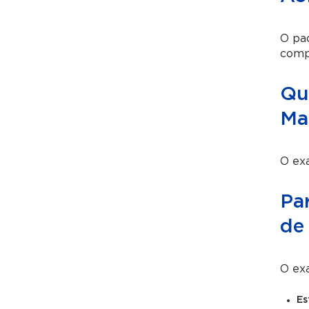
O pa
compo
Qu
Ma
O exa
Pa
de
O ex
Es