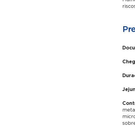
risco
Pr
Docu
Cheg
Dura
Jeju
Cont
metai
micr
sobre