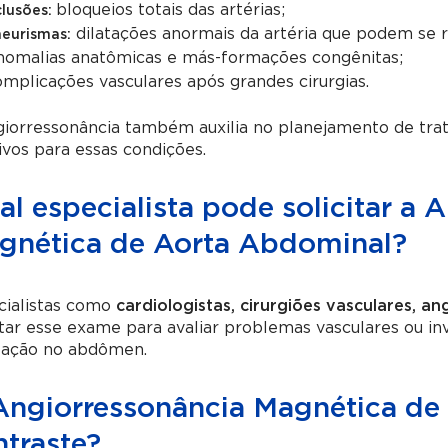
bloqueios totais das artérias;
lusões:
dilatações anormais da artéria que podem se 
eurismas:
omalias anatômicas e más-formações congênitas;
mplicações vasculares após grandes cirurgias.
giorressonância também auxilia no planejamento de tr
ivos para essas condições.
l especialista pode solicitar a 
gnética de Aorta Abdominal?
cialistas como
cardiologistas, cirurgiões vasculares, an
itar esse exame para avaliar problemas vasculares ou in
ulação no abdômen.
Angiorressonância Magnética de 
ntraste?