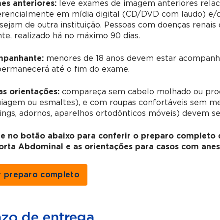
es anteriores:
leve exames de imagem anteriores relac
erencialmente em mídia digital (CD/DVD com laudo) e/o
sejam de outra instituição. Pessoas com doenças renai
te, realizado há no máximo 90 dias.
panhante:
menores de 18 anos devem estar acompanha
permanecerá até o fim do exame.
as orientações:
compareça sem cabelo molhado ou prod
agem ou esmaltes), e com roupas confortáveis sem meta
ings, adornos, aparelhos ortodônticos móveis) devem s
ue no botão abaixo para conferir o preparo completo
orta Abdominal e as orientações para casos com anest
r preparo completo
azo de entrega