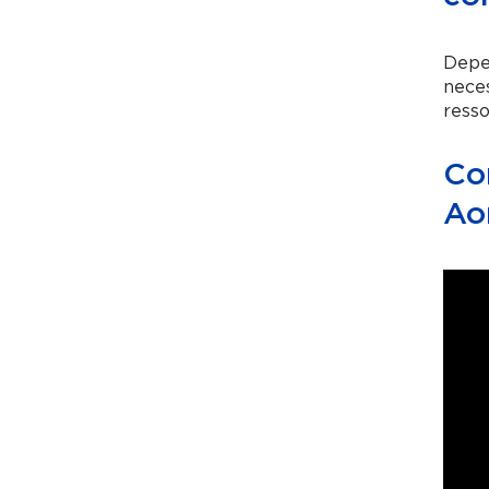
Depe
neces
resso
Co
Ao