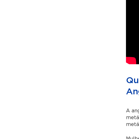
Qu
An
A an
metál
metál
Mulhe