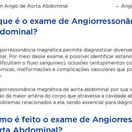
m Angio de Aorta Abdominal
Ang
que é o exame de Angiorressonâ
dominal?
iorressonância magnética permite diagnosticar diversa
lar. Por meio desse exame, é possível identificar este
ificultam o fluxo sanguíneo), oclusões (entupimentos c
micas, malformações e complicações vasculares que po
.
iorressonância magnética de aorta abdominal por sua ve
o da maior artéria do corpo que atravessa a cavidade ab
oblemas relacionados a ela, sendo essencial para diagnó
mo é feito o exame de Angiorre
rta Abdominal?