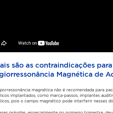
ais são as contraindicações par
giorressonância Magnética de A
giorressonância magnética não é recomendada para paci
icos implantados, como marca-passos, implantes auditi
icos, pois o campo magnético pode interferir nesses dis
res grávidas, especialmente no primeiro trimestre, dev