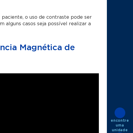
paciente, o uso de contraste pode ser
 alguns casos seja possível realizar a
ncia Magnética de
encontre
uma
unidade