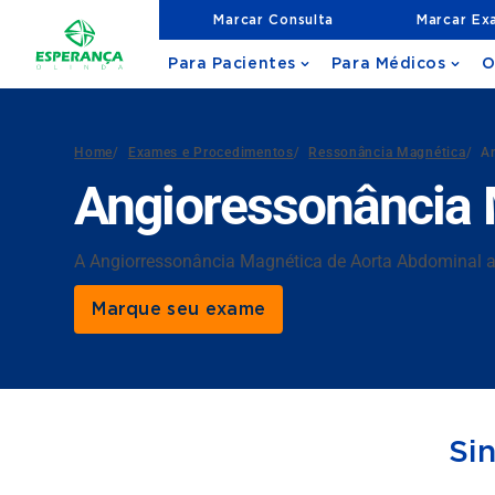
Marcar Consulta
Marcar Ex
Para Pacientes
Para Médicos
O
Home
/
Exames e Procedimentos
/
Ressonância Magnética
/
A
Angioressonância 
A Angiorressonância Magnética de Aorta Abdominal aval
Marque seu exame
Si