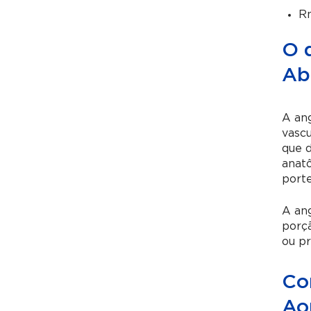
R
O 
Ab
A ang
vascu
que d
anatô
porte
A ang
porçã
ou pr
Co
Ao