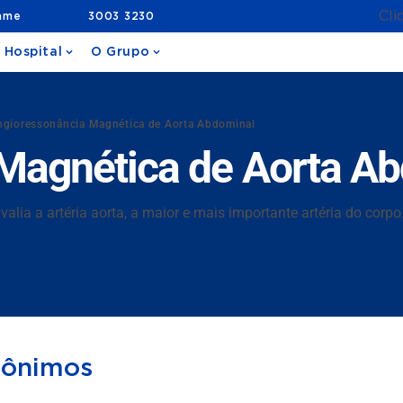
Cli
ame
3003 3230
 Hospital
O Grupo
ngioressonância Magnética de Aorta Abdominal
Magnética de Aorta A
ia a artéria aorta, a maior e mais importante artéria do corpo
nônimos